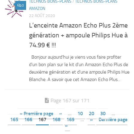
TECHNOS BONS-PLANS
/
TECHNOS BONS-PLANS
0
AMAZON
22 AOÛT 2020
L’enceinte Amazon Echo Plus 2ème
génération + ampoule Philips Hue à
74.99 € !!!
Bonjour aujourd’hui je viens vous faire profiter
d’un bon plan sur le kit d’un Amazon Echo Plus de
deuxième génération et d’une ampoule Philips Hue
Blanche. A savoir que cet Amazon Echo Plus...
Page 167 sur 171
« Première page
«
…
10
20
30
…
165
166
167
168
169
…
»
Dernière page
»