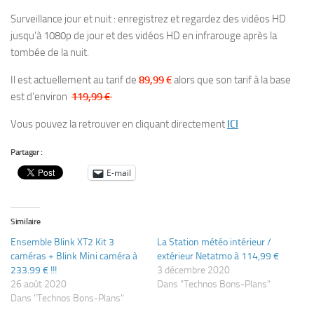
Surveillance jour et nuit : enregistrez et regardez des vidéos HD
jusqu’à 1080p de jour et des vidéos HD en infrarouge après la
tombée de la nuit.
Il est actuellement au tarif de
89,99 €
alors que son tarif à la base
est d’environ
119,99 €
Vous pouvez la retrouver en cliquant directement
ICI
Partager :
E-mail
Similaire
Ensemble Blink XT2 Kit 3
La Station météo intérieur /
caméras + Blink Mini caméra à
extérieur Netatmo à 114,99 €
233.99 € !!!
3 décembre 2020
26 août 2020
Dans "Technos Bons-Plans"
Dans "Technos Bons-Plans"