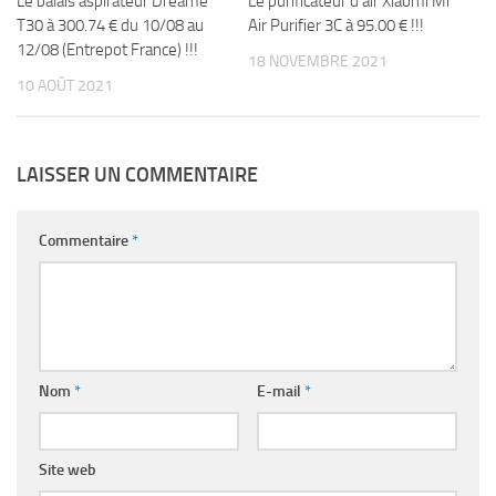
Le balais aspirateur Dreame
Le purificateur d’air Xiaomi Mi
T30 à 300.74 € du 10/08 au
Air Purifier 3C à 95.00 € !!!
12/08 (Entrepot France) !!!
18 NOVEMBRE 2021
10 AOÛT 2021
LAISSER UN COMMENTAIRE
Commentaire
*
Nom
*
E-mail
*
Site web