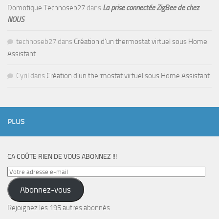
Domotique Technoseb27
dans
La prise connectée ZigBee de chez
NOUS
technoseb27
dans
Création d’un thermostat virtuel sous Home
Assistant
Cyril
dans
Création d’un thermostat virtuel sous Home Assistant
PLUS
CA COÛTE RIEN DE VOUS ABONNEZ !!!
Votre
adresse
Abonnez-vous
e-
mail
Rejoignez les 195 autres abonnés