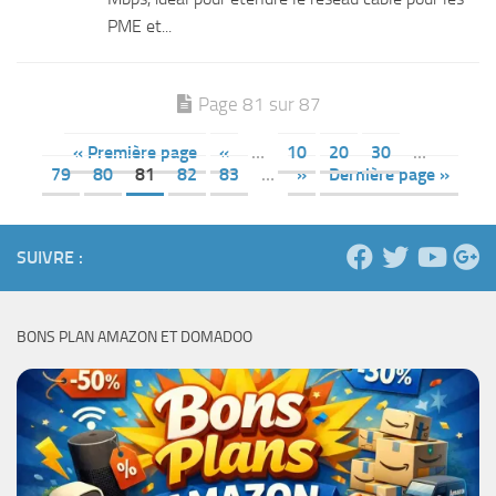
PME et...
Page 81 sur 87
« Première page
«
…
10
20
30
…
79
80
81
82
83
…
»
Dernière page »
SUIVRE :
BONS PLAN AMAZON ET DOMADOO