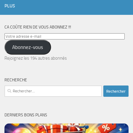
PLUS
CA COÛTE RIEN DE VOUS ABONNEZ !!!
Votre
adresse
Abonnez-vous
e-
mail
Rejoignez les 194 autres abonnés
RECHERCHE
Rechercher :
DERNIERS BONS PLANS