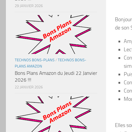
29 JANVIER 2026
Bonjour 
de son 
Amp
Lec
Con
TECHNOS BONS-PLANS
/
TECHNOS BONS-
sim
PLANS AMAZON
Bons Plans Amazon du Jeudi 22 Janvier
Pui
2026 !!!
Con
22 JANVIER 2026
Con
Mod
Elles s