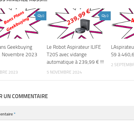
0
0
ans Geekbuying
Le Robot Aspirateur ILIFE
LAspirateu
02 Novembre 2023
T20S avec vidange
S9 à 460,
automatique à 239,99 € !!!
2 SEPTEMBR
BRE 2023
5 NOVEMBRE 2024
ER UN COMMENTAIRE
entaire
*