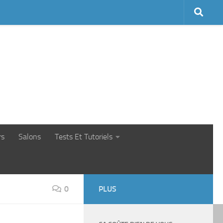
rs
Salons
Tests Et Tutoriels
0
PLUS