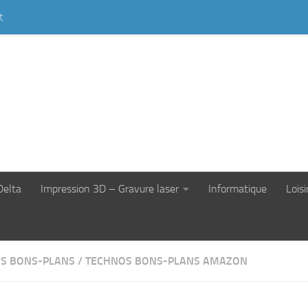
t
Delta
Impression 3D – Gravure laser
Informatique
Loisi
S BONS-PLANS
/
TECHNOS BONS-PLANS AMAZON