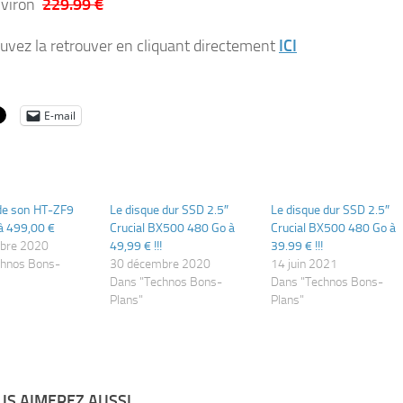
nviron
229.99 €
uvez la retrouver en cliquant directement
ICI
E-mail
de son HT-ZF9
Le disque dur SSD 2.5″
Le disque dur SSD 2.5″
à 499,00 €
Crucial BX500 480 Go à
Crucial BX500 480 Go à
bre 2020
49,99 € !!!
39.99 € !!!
chnos Bons-
30 décembre 2020
14 juin 2021
Dans "Technos Bons-
Dans "Technos Bons-
Plans"
Plans"
S AIMEREZ AUSSI...