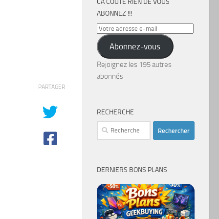
CA COÛTE RIEN DE VOUS
ABONNEZ !!!
Votre
adresse
Abonnez-vous
e-
mail
Rejoignez les 195 autres
abonnés
PARTAGER
RECHERCHE
Rechercher :
DERNIERS BONS PLANS