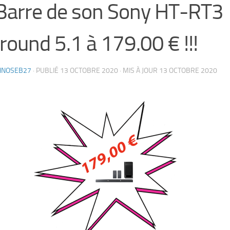
Barre de son Sony HT-RT3
round 5.1 à 179.00 € !!!
HNOSEB27
· PUBLIÉ
13 OCTOBRE 2020
· MIS À JOUR
13 OCTOBRE 2020