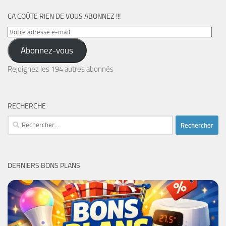
CA COÛTE RIEN DE VOUS ABONNEZ !!!
Votre
adresse
Abonnez-vous
e-
mail
Rejoignez les 194 autres abonnés
RECHERCHE
Rechercher :
DERNIERS BONS PLANS