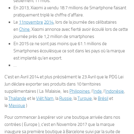
seulement 11 mois.
En 2013, Xiaomi a vendu 18.7 millions de Smartphone faisant
pratiquement triplé le chiffre d’affaire.
Le
11
novembre
2014
, lors de la journée des célibataires
en
Chine
, Xiaomi annonce avec fierté avoir écoulé lors de cette
journée près de 1,2 million de smartphones
En 2015 ce ne sont pas moins que 61.1 millions de
Smartphones écoulésque ce soit dans les pays où la marque
est implanté qu’en export.
…
C’est en Avril 2014 et plus précisément le 23 Avril que le PDG Lei
Jun déclare exporter ses produits dans 10 territoires
supplémentaires ( La Malaisie, les
Philippines
, l’
Inde
, l’
Indonésie
,
la
Thaïlande
et le
Viêt Nam
, la
Russie
, la
Turquie
, le
Brésil
et
le
Mexique
)
Pour commencer à espérer voir une boutique arrivée dans nos
contrées ( Europe ), c’est en Novembre 2017 que la marque
inaugure sa première boutique à Barcelone suivi par la suite de