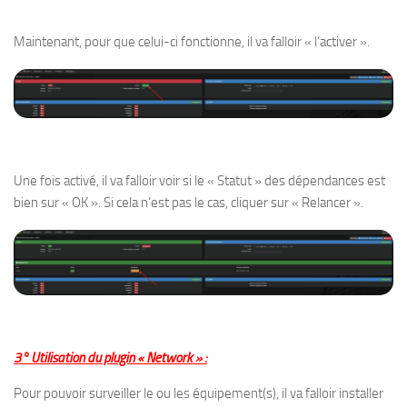
Maintenant, pour que celui-ci fonctionne, il va falloir « l’activer ».
Une fois activé, il va falloir voir si le « Statut » des dépendances est
bien sur « OK ». Si cela n’est pas le cas, cliquer sur « Relancer ».
3° Utilisation du plugin « Network » :
Pour pouvoir surveiller le ou les équipement(s), il va falloir installer