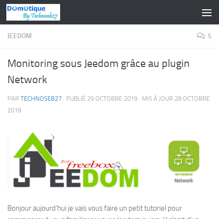
Skip to content
JEEDOM
5
Monitoring sous Jeedom grâce au plugin
Network
PAR
TECHNOSEB27
· PUBLIÉ
29 OCTOBRE 2019
· MIS À JOUR
28 OCTOBRE
2019
Bonjour aujourd’hui je vais vous faire un petit tutoriel pour