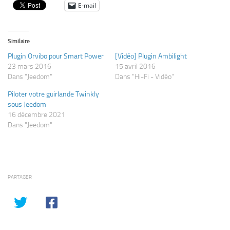
E-mail
Similaire
Plugin Orvibo pour Smart Power
[Vidéo] Plugin Ambilight
23 mars 2016
15 avril 2016
Dans "Jeedom"
Dans "Hi-Fi - Vidéo"
Piloter votre guirlande Twinkly
sous Jeedom
16 décembre 2021
Dans "Jeedom"
PARTAGER