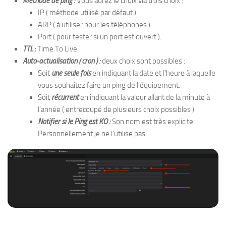
Méthode de ping :
Vous aurez le choix via trois choix :
IP ( méthode utilisé par défaut ).
ARP ( à utiliser pour les téléphones ).
Port ( pour tester si un port est ouvert ).
TTL :
Time To Live.
Auto-actualisation ( cron ) :
deux choix sont possibles :
Soit
une seule fois
en indiquant la date et l’heure à laquelle
vous souhaitez faire un ping de l’équipement.
Soit
récurrent
en indiquant la valeur allant de la minute à
l’année ( entrecoupé de plusieurs choix possibles ).
Notifier si le Ping est KO :
Son nom est très explicite.
Personnellement je ne l’utilise pas.