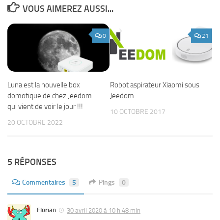
VOUS AIMEREZ AUSSI...
0
21
Robot aspirateur Xiaomi sous
Luna est la nouvelle box
Jeedom
domotique de chez Jeedom
qui vient de voir le jour !!!
10 OCTOBRE 2017
20 OCTOBRE 2022
5 RÉPONSES
Commentaires
5
Pings
0
Florian
30 avril 2020 à 10 h 48 min