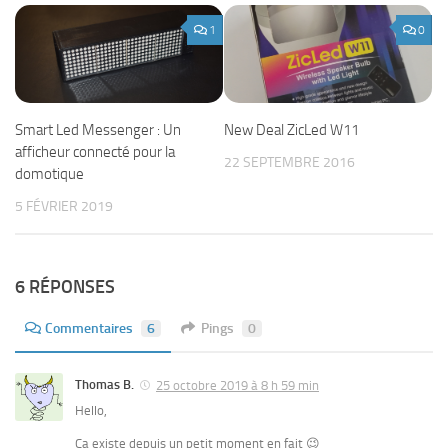
1
0
Smart Led Messenger : Un
New Deal ZicLed W11
afficheur connecté pour la
22 SEPTEMBRE 2016
domotique
5 FÉVRIER 2019
6 RÉPONSES
Commentaires
6
Pings
0
Thomas B.
25 octobre 2019 à 8 h 59 min
Hello,
Ca existe depuis un petit moment en fait 😉