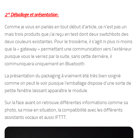
2° Déballage et présentation :
Comme je vous en parlais en tout début d’article, ce n’est pas un
mais trois produits que j’ai reçu en test dont deux switchbots des
deux couleurs existantes. Pour le troisième, il s’agit ni plus ni moins
que la « gateway » permettant une communication vers l’extérieur
puisque vous le verrez par la suite, sans cette dernière, il
communiquera uniquement en Bluetooth.
La présentation du packaging à vraiment été très bien soigné
comme on peut le voir puisque l’emballage dispose d’une sorte de
petite fenêtre laissant apparaître le module.
Sur la face avant on retrouve différentes informations comme sa
photo, sa mise en situation, la compatibilité avec les différents
assistants vocaux et aussi IFTTT.