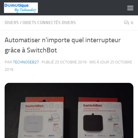
Skip to content
DIVERS
/
OBJETS CONNECTÉS DIVERS
6
Automatiser n’importe quel interrupteur
grâce à SwitchBot
PAR
TECHNOSEB27
· PUBLIÉ
25 OCTOBRE 2019
· MIS À JOUR
25 OCTOBRE
2019