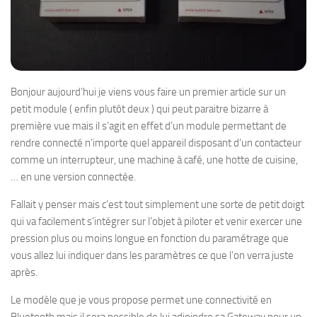
Bonjour aujourd’hui je viens vous faire un premier article sur un
petit module ( enfin plutôt deux ) qui peut paraitre bizarre à
première vue mais il s’agit en effet d’un module permettant de
rendre connecté n’importe quel appareil disposant d’un contacteur
comme un interrupteur, une machine à café, une hotte de cuisine,
… en une version connectée.
Fallait y penser mais c’est tout simplement une sorte de petit doigt
qui va facilement s’intégrer sur l’objet à piloter et venir exercer une
pression plus ou moins longue en fonction du paramétrage que
vous allez lui indiquer dans les paramètres ce que l’on verra juste
après.
Le modèle que je vous propose permet une connectivité en
Bluetooth mais il sera possible de lui adjoindre sa Gateway pour un