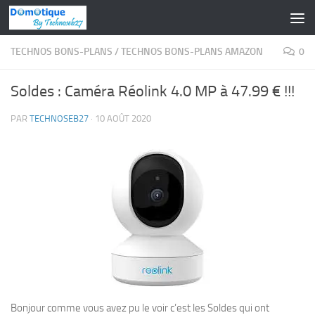
Skip to content
TECHNOS BONS-PLANS
/
TECHNOS BONS-PLANS AMAZON
0
Soldes : Caméra Réolink 4.0 MP à 47.99 € !!!
PAR
TECHNOSEB27
·
10 AOÛT 2020
Bonjour comme vous avez pu le voir c’est les Soldes qui ont