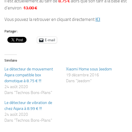
Il est actuellement au tarif de
8.75 €
alors que son tarif à la base est
d’environ
13.00 €
Vous pouvez la retrouver en cliquant directement
ICI
Partager :
E-mail
Similaire
Le détecteur de mouvement
Xiaomi Home sous Jeedom
Aqara compatible box
19 décembre 2016
domotique à 8.75 € !!!
Dans "Jeedom"
24 août 2020
Dans "Technos Bons-Plans"
Le détecteur de vibration de
chez Aqara à 8.99 € !!!
24 août 2020
Dans "Technos Bons-Plans"