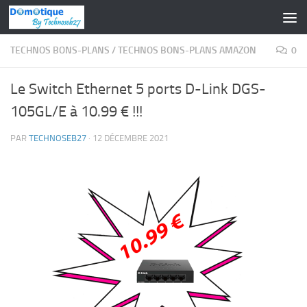
Skip to content
TECHNOS BONS-PLANS
/
TECHNOS BONS-PLANS AMAZON
0
Le Switch Ethernet 5 ports D-Link DGS-
105GL/E à 10.99 € !!!
PAR
TECHNOSEB27
·
12 DÉCEMBRE 2021