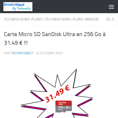
Skip to content
TECHNOS BONS-PLANS
/
TECHNOS BONS-PLANS AMAZON
0
Carte Micro SD SanDisk Ultra en 256 Go à
31.49 € !!!
PAR
TECHNOSEB27
·
26 OCTOBRE 2020