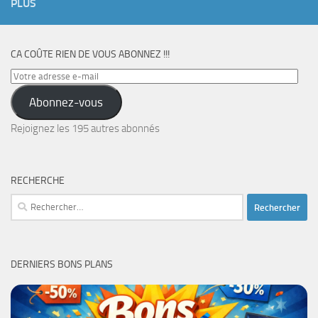
PLUS
CA COÛTE RIEN DE VOUS ABONNEZ !!!
Votre
adresse
Abonnez-vous
e-
mail
Rejoignez les 195 autres abonnés
RECHERCHE
Rechercher :
DERNIERS BONS PLANS