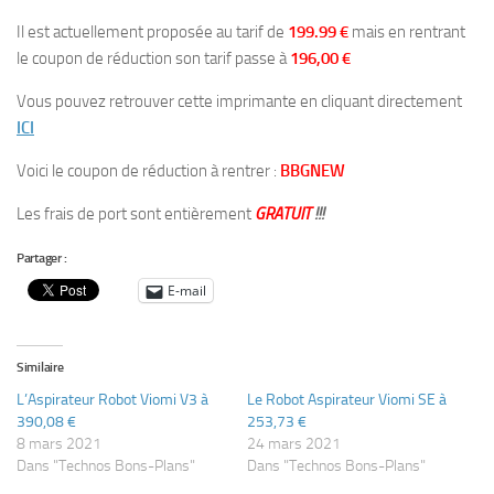
Il est actuellement proposée au tarif de
199.99 €
mais en rentrant
le coupon de réduction son tarif passe à
196,00 €
Vous pouvez retrouver cette imprimante en cliquant directement
ICI
Voici le coupon de réduction à rentrer :
BBGNEW
Les frais de port sont entièrement
GRATUIT
!!!
Partager :
E-mail
Similaire
L’Aspirateur Robot Viomi V3 à
Le Robot Aspirateur Viomi SE à
390,08 €
253,73 €
8 mars 2021
24 mars 2021
Dans "Technos Bons-Plans"
Dans "Technos Bons-Plans"