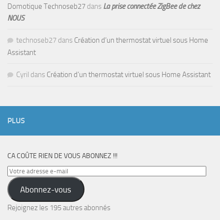
Domotique Technoseb27
dans
La prise connectée ZigBee de chez
NOUS
technoseb27
dans
Création d’un thermostat virtuel sous Home
Assistant
Cyril
dans
Création d’un thermostat virtuel sous Home Assistant
PLUS
CA COÛTE RIEN DE VOUS ABONNEZ !!!
Votre
adresse
Abonnez-vous
e-
mail
Rejoignez les 195 autres abonnés