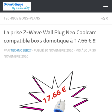
Skip to content
TECHNOS BONS-PLANS
0
La prise Z-Wave Wall Plug Neo Coolcam
compatible boxs domotique à 17.66 € !!!
PAR
TECHNOSEB27
· PUBLIÉ
30 NOVEMBRE 2020
· MIS À JOUR
30
NOVEMBRE 2020