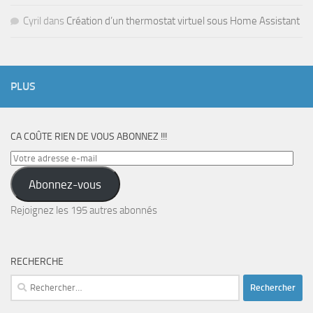
Cyril
dans
Création d’un thermostat virtuel sous Home Assistant
PLUS
CA COÛTE RIEN DE VOUS ABONNEZ !!!
Votre
adresse
Abonnez-vous
e-
mail
Rejoignez les 195 autres abonnés
RECHERCHE
Rechercher :