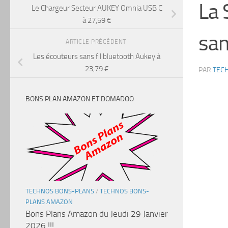
La 
Le Chargeur Secteur AUKEY Omnia USB C
à 27,59 €
san
ARTICLE PRÉCÉDENT
Les écouteurs sans fil bluetooth Aukey à
23,79 €
PAR
TEC
BONS PLAN AMAZON ET DOMADOO
TECHNOS BONS-PLANS
/
TECHNOS BONS-
PLANS AMAZON
Bons Plans Amazon du Jeudi 29 Janvier
2026 !!!