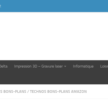
t
Delta
Impression 3D – Gravure laser
Informatique
Loisi
S BONS-PLANS
/
TECHNOS BONS-PLANS AMAZON