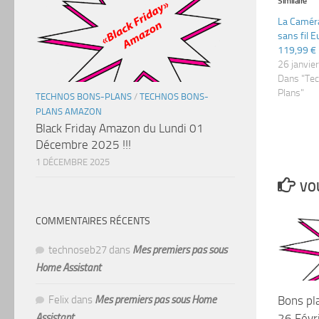
Similaire
La Caméra
sans fil 
119,99 €
26 janvie
Dans "Te
Plans"
TECHNOS BONS-PLANS
/
TECHNOS BONS-
PLANS AMAZON
Black Friday Amazon du Lundi 01
Décembre 2025 !!!
1 DÉCEMBRE 2025
VOU
COMMENTAIRES RÉCENTS
technoseb27
dans
Mes premiers pas sous
Home Assistant
Bons pl
Felix
dans
Mes premiers pas sous Home
26 Févri
Assistant