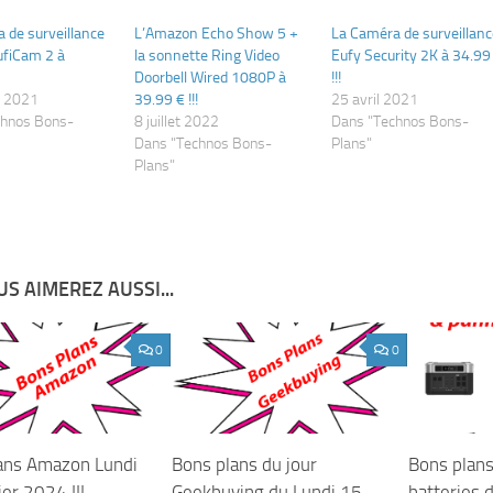
 de surveillance
L’Amazon Echo Show 5 +
La Caméra de surveillanc
EufiCam 2 à
la sonnette Ring Video
Eufy Security 2K à 34.99
Doorbell Wired 1080P à
!!!
r 2021
39.99 € !!!
25 avril 2021
chnos Bons-
8 juillet 2022
Dans "Technos Bons-
Dans "Technos Bons-
Plans"
Plans"
S AIMEREZ AUSSI...
0
0
ans Amazon Lundi
Bons plans du jour
Bons plans
er 2024 !!!
Geekbuying du Lundi 15
batteries 