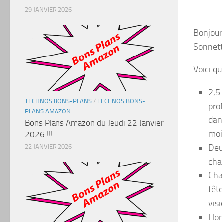
29 JANVIER 2026
Bonjour 
Sonnett
Voici q
2,5 
TECHNOS BONS-PLANS
/
TECHNOS BONS-
pro
PLANS AMAZON
dan
Bons Plans Amazon du Jeudi 22 Janvier
moi
2026 !!!
Deu
22 JANVIER 2026
cha
Cha
têt
vis
Hom