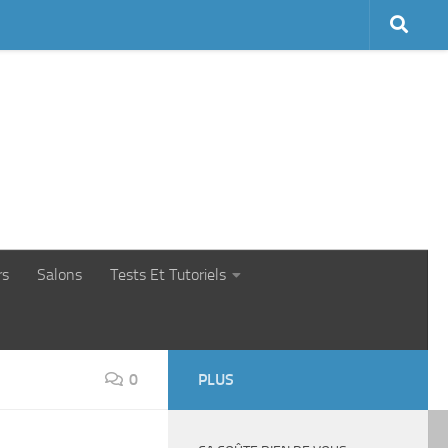
rs
Salons
Tests Et Tutoriels
0
PLUS