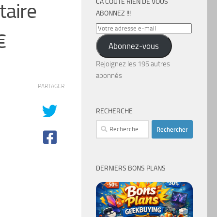
CA COÛTE RIEN DE VOUS
taire
ABONNEZ !!!
Votre
€
adresse
Abonnez-vous
e-
mail
Rejoignez les 195 autres
abonnés
PARTAGER
RECHERCHE
Rechercher :
DERNIERS BONS PLANS