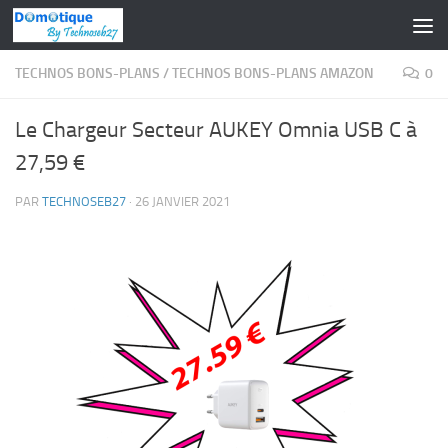
Skip to content
TECHNOS BONS-PLANS
/
TECHNOS BONS-PLANS AMAZON
0
Le Chargeur Secteur AUKEY Omnia USB C à
27,59 €
PAR
TECHNOSEB27
·
26 JANVIER 2021