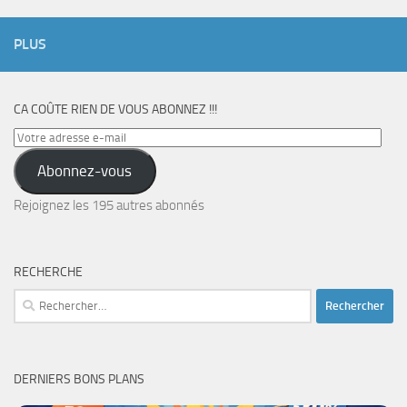
PLUS
CA COÛTE RIEN DE VOUS ABONNEZ !!!
Votre
adresse
Abonnez-vous
e-
mail
Rejoignez les 195 autres abonnés
RECHERCHE
Rechercher :
DERNIERS BONS PLANS