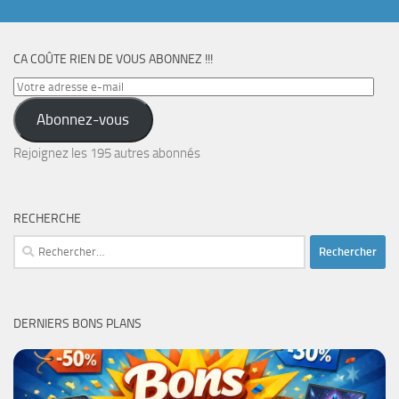
CA COÛTE RIEN DE VOUS ABONNEZ !!!
Votre
adresse
Abonnez-vous
e-
mail
Rejoignez les 195 autres abonnés
RECHERCHE
Rechercher :
DERNIERS BONS PLANS