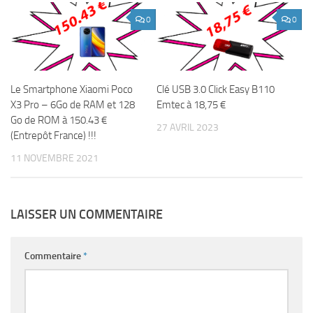
0
0
Le Smartphone Xiaomi Poco
Clé USB 3.0 Click Easy B110
X3 Pro – 6Go de RAM et 128
Emtec à 18,75 €
Go de ROM à 150.43 €
27 AVRIL 2023
(Entrepôt France) !!!
11 NOVEMBRE 2021
LAISSER UN COMMENTAIRE
Commentaire
*