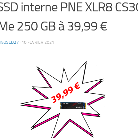
SSD interne PNE XLR8 CS
e 250 GB à 39,99 €
HNOSEB27
·
10 FÉVRIER 2021