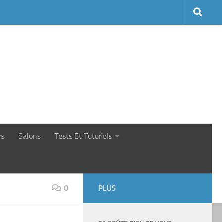
rs
Salons
Tests Et Tutoriels
0
PLUS