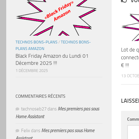
VOU
TECHNOS BONS-PLANS
/
TECHNOS BONS-
PLANS AMAZON
Lot de q
Black Friday Amazon du Lundi 01
connect
Décembre 2025 !!!
€ !!!
1 DÉCEMBRE 2025
13 OCTO
COMMENTAIRES RÉCENTS
LAISS
technoseb27
dans
Mes premiers pas sous
Home Assistant
Comm
Felix
dans
Mes premiers pas sous Home
Assistant