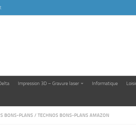
t
Delta
Impression 3D – Gravure laser
Informatique
Loisi
S BONS-PLANS
/
TECHNOS BONS-PLANS AMAZON