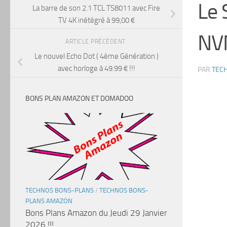
Le 
La barre de son 2.1 TCL TS8011 avec Fire
TV 4K inétégré à 99,00 €
NVM
ARTICLE PRÉCÉDENT
Le nouvel Echo Dot ( 4ème Génération )
avec horloge à 49.99 € !!!
PAR
TEC
BONS PLAN AMAZON ET DOMADOO
TECHNOS BONS-PLANS
/
TECHNOS BONS-
PLANS AMAZON
Bons Plans Amazon du Jeudi 29 Janvier
2026 !!!