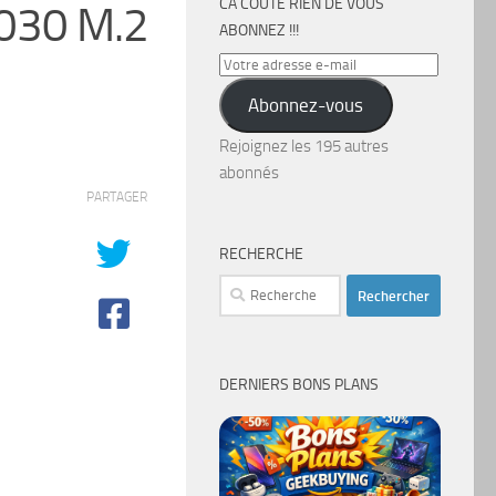
CA COÛTE RIEN DE VOUS
3030 M.2
ABONNEZ !!!
Votre
adresse
Abonnez-vous
e-
mail
Rejoignez les 195 autres
abonnés
PARTAGER
RECHERCHE
Rechercher :
DERNIERS BONS PLANS