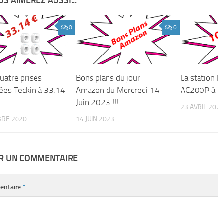
S AIMEREZ AUSSI...
0
0
uatre prises
Bons plans du jour
La station 
ées Teckin à 33.14
Amazon du Mercredi 14
AC200P à 1
Juin 2023 !!!
23 AVRIL 20
BRE 2020
14 JUIN 2023
ER UN COMMENTAIRE
entaire
*