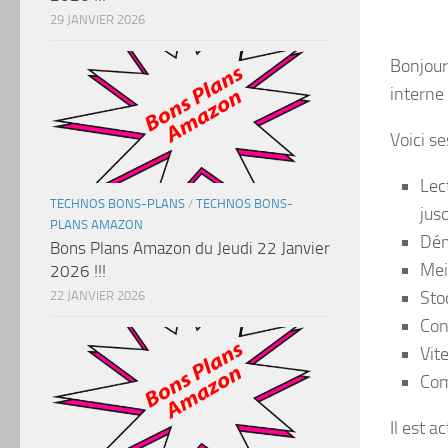
29 JANVIER 2026
Bonjour 
intern
Voici se
Lec
TECHNOS BONS-PLANS
/
TECHNOS BONS-
jus
PLANS AMAZON
Dém
Bons Plans Amazon du Jeudi 22 Janvier
Mei
2026 !!!
Sto
22 JANVIER 2026
Con
Vit
Com
Il est a