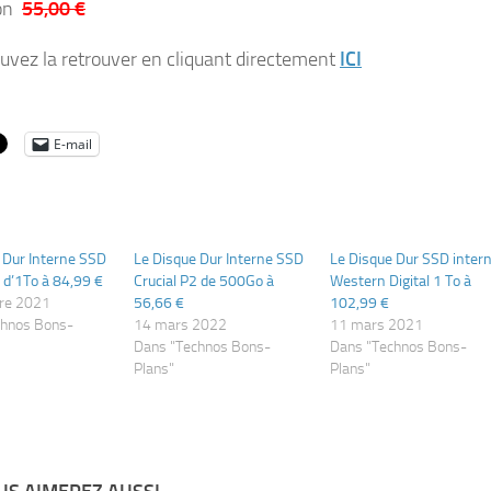
ron
55,00 €
uvez la retrouver en cliquant directement
ICI
E-mail
 Dur Interne SSD
Le Disque Dur Interne SSD
Le Disque Dur SSD inter
2 d’1To à 84,99 €
Crucial P2 de 500Go à
Western Digital 1 To à
re 2021
56,66 €
102,99 €
chnos Bons-
14 mars 2022
11 mars 2021
Dans "Technos Bons-
Dans "Technos Bons-
Plans"
Plans"