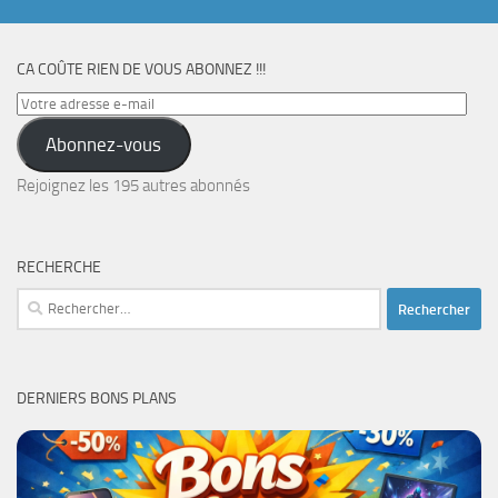
CA COÛTE RIEN DE VOUS ABONNEZ !!!
Votre
adresse
Abonnez-vous
e-
mail
Rejoignez les 195 autres abonnés
RECHERCHE
Rechercher :
DERNIERS BONS PLANS