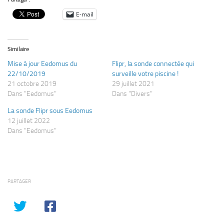
E-mail
Similaire
Mise à jour Eedomus du
Flipr, la sonde connectée qui
22/10/2019
surveille votre piscine !
21 octobre 2019
29 juillet 2021
Dans "Eedomus"
Dans "Divers"
La sonde Flipr sous Eedomus
12 juillet 2022
Dans "Eedomus"
PARTAGER