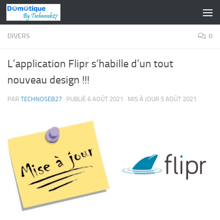
Skip to content
DIVERS
0
L’application Flipr s’habille d’un tout
nouveau design !!!
PAR
TECHNOSEB27
· PUBLIÉ
6 AOÛT 2021
· MIS À JOUR
5 AOÛT 2021