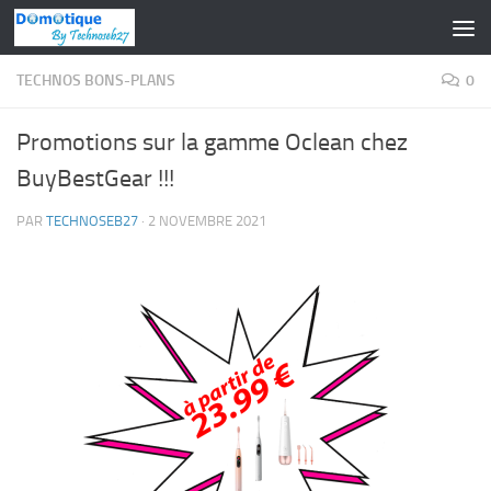
Skip to content
TECHNOS BONS-PLANS
0
Promotions sur la gamme Oclean chez
BuyBestGear !!!
PAR
TECHNOSEB27
·
2 NOVEMBRE 2021