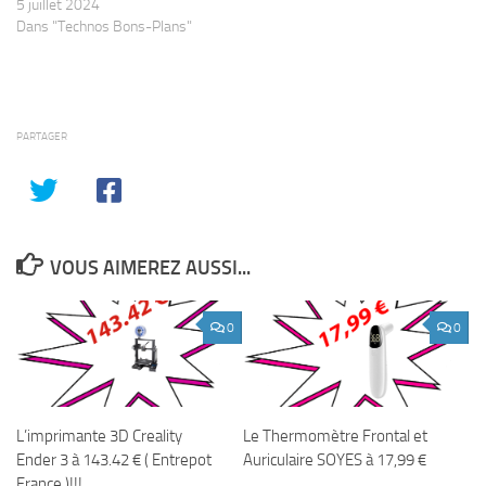
5 juillet 2024
Dans "Technos Bons-Plans"
PARTAGER
VOUS AIMEREZ AUSSI...
0
0
L’imprimante 3D Creality
Le Thermomètre Frontal et
Ender 3 à 143.42 € ( Entrepot
Auriculaire SOYES à 17,99 €
France )!!!