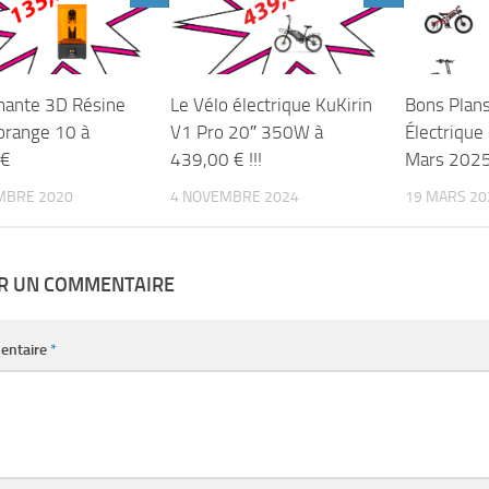
mante 3D Résine
Le Vélo électrique KuKirin
Bons Plans
orange 10 à
V1 Pro 20″ 350W à
Électrique
 €
439,00 € !!!
Mars 202
MBRE 2020
4 NOVEMBRE 2024
19 MARS 20
ER UN COMMENTAIRE
entaire
*