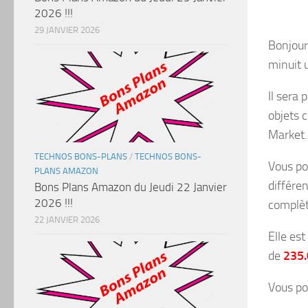
2026 !!!
29 JANVIER 2026
Bonjour
minuit 
Il sera
objets c
Market.
TECHNOS BONS-PLANS
/
TECHNOS BONS-
Vous po
PLANS AMAZON
différe
Bons Plans Amazon du Jeudi 22 Janvier
2026 !!!
complèt
22 JANVIER 2026
Elle est
de
235.
Vous po