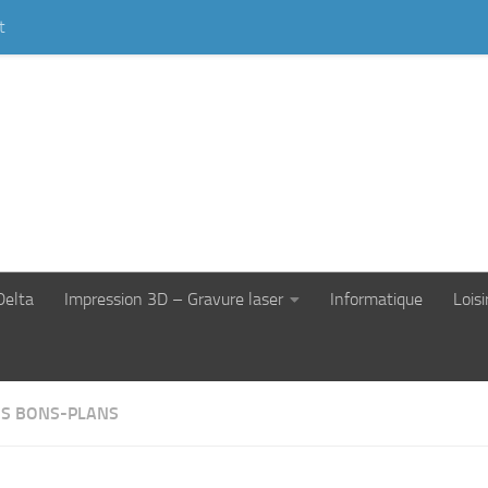
t
Delta
Impression 3D – Gravure laser
Informatique
Loisi
S BONS-PLANS