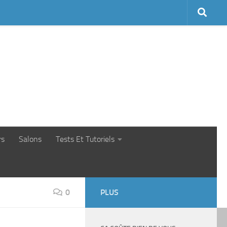
rs
Salons
Tests Et Tutoriels
0
PLUS