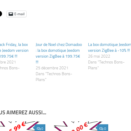
E-mail
ack Friday, la box
Jour de Noel chez Domadoo
La box domotique Jeedo
e Jeedom version
: la box domotique Jeedom
version ZigBee à -10% !!!
199.75€ !!!
version ZigBee à 199.75€
26 mai 2022
bre 2021
!!!
Dans "Technos Bons-
chnos Bons-
25 décembre 2021
Plans"
Dans "Technos Bons-
Plans"
S AIMEREZ AUSSI...
0
0