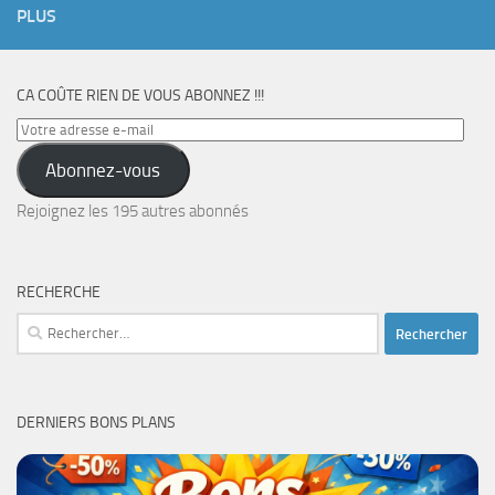
PLUS
CA COÛTE RIEN DE VOUS ABONNEZ !!!
Votre
adresse
Abonnez-vous
e-
mail
Rejoignez les 195 autres abonnés
RECHERCHE
Rechercher :
DERNIERS BONS PLANS