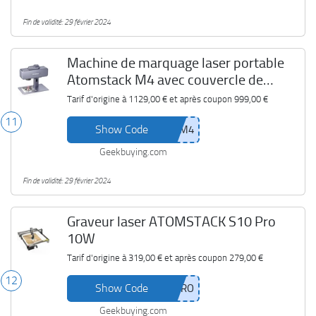
Fin de validité: 29 février 2024
Machine de marquage laser portable
Atomstack M4 avec couvercle de
protection
Tarif d'origine à
1129,00 €
et après coupon
999,00 €
11
Show Code
Geekbuying.com
Fin de validité: 29 février 2024
Graveur laser ATOMSTACK S10 Pro
10W
Tarif d'origine à
319,00 €
et après coupon
279,00 €
12
Show Code
Geekbuying.com