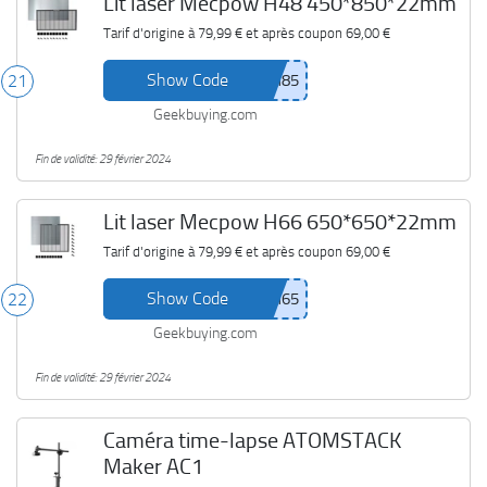
Lit laser Mecpow H48 450*850*22mm
Tarif d'origine à
79,99 €
et après coupon
69,00 €
Show Code
21
Geekbuying.com
Fin de validité: 29 février 2024
Lit laser Mecpow H66 650*650*22mm
Tarif d'origine à
79,99 €
et après coupon
69,00 €
Show Code
22
Geekbuying.com
Fin de validité: 29 février 2024
Caméra time-lapse ATOMSTACK
Maker AC1