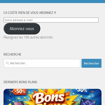
CA COÛTE RIEN DE VOUS ABONNEZ !!!
Votre
adresse
Abonnez-vous
e-
mail
Rejoignez les 195 autres abonnés
RECHERCHE
Rechercher :
DERNIERS BONS PLANS