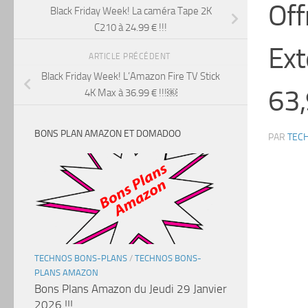
Off
Black Friday Week! La caméra Tape 2K
C210 à 24.99 € !!!
Ext
ARTICLE PRÉCÉDENT
Black Friday Week! L’Amazon Fire TV Stick
63,
4K Max à 36.99 € !!!￼
BONS PLAN AMAZON ET DOMADOO
PAR
TEC
TECHNOS BONS-PLANS
/
TECHNOS BONS-
PLANS AMAZON
Bons Plans Amazon du Jeudi 29 Janvier
2026 !!!