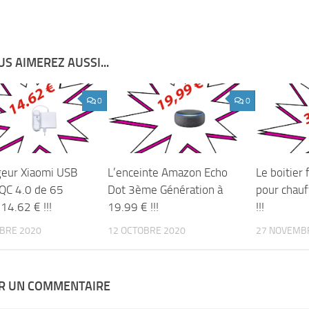
S AIMEREZ AUSSI...
0
0
geur Xiaomi USB
L’enceinte Amazon Echo
Le boitier 
QC 4.0 de 65
Dot 3ème Génération à
pour chauf
14.62 € !!!
19.99 € !!!
!!!
BRE 2020
12 OCTOBRE 2020
27 NOVEMB
ER UN COMMENTAIRE