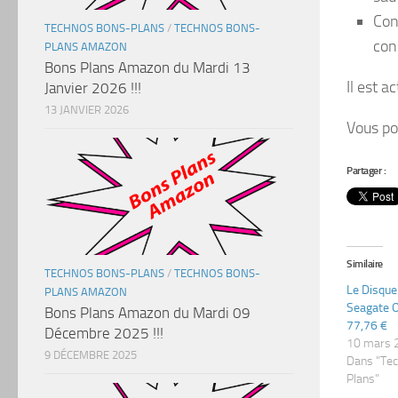
Con
TECHNOS BONS-PLANS
/
TECHNOS BONS-
con
PLANS AMAZON
Bons Plans Amazon du Mardi 13
Il est a
Janvier 2026 !!!
13 JANVIER 2026
Vous po
Partager :
Similaire
TECHNOS BONS-PLANS
/
TECHNOS BONS-
Le Disque
PLANS AMAZON
Seagate O
Bons Plans Amazon du Mardi 09
77,76 €
Décembre 2025 !!!
10 mars 
9 DÉCEMBRE 2025
Dans "Te
Plans"