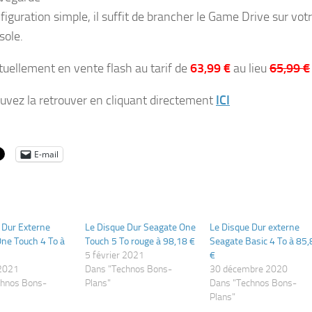
figuration simple, il suffit de brancher le Game Drive sur vot
sole.
ctuellement en vente flash au tarif de
63,99 €
au lieu
65,99 €
uvez la retrouver en cliquant directement
ICI
E-mail
 Dur Externe
Le Disque Dur Seagate One
Le Disque Dur externe
ne Touch 4 To à
Touch 5 To rouge à 98,18 €
Seagate Basic 4 To à 85,
5 février 2021
€
2021
Dans "Technos Bons-
30 décembre 2020
chnos Bons-
Plans"
Dans "Technos Bons-
Plans"