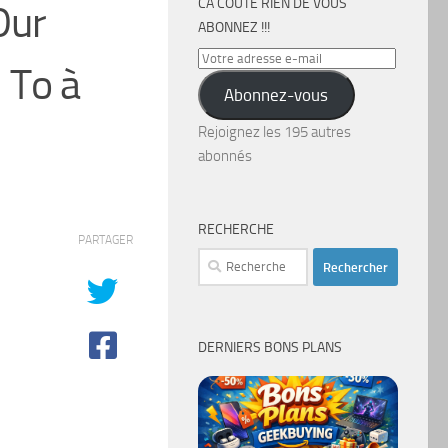
CA COÛTE RIEN DE VOUS
Dur
ABONNEZ !!!
Votre
 To à
adresse
Abonnez-vous
e-
mail
Rejoignez les 195 autres
abonnés
RECHERCHE
PARTAGER
Rechercher :
DERNIERS BONS PLANS