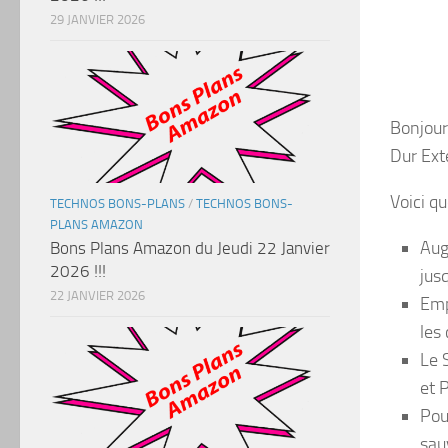
29 JANVIER 2026
Bonjour 
Dur Ext
Voici q
TECHNOS BONS-PLANS
/
TECHNOS BONS-
PLANS AMAZON
Aug
Bons Plans Amazon du Jeudi 22 Janvier
2026 !!!
jus
22 JANVIER 2026
Emp
les
Le 
et 
Pou
sau