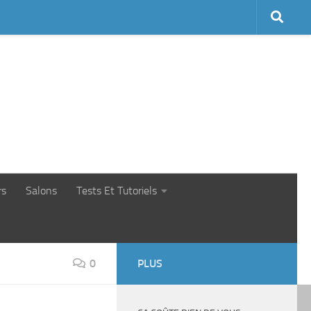
rs
Salons
Tests Et Tutoriels
0
PLUS