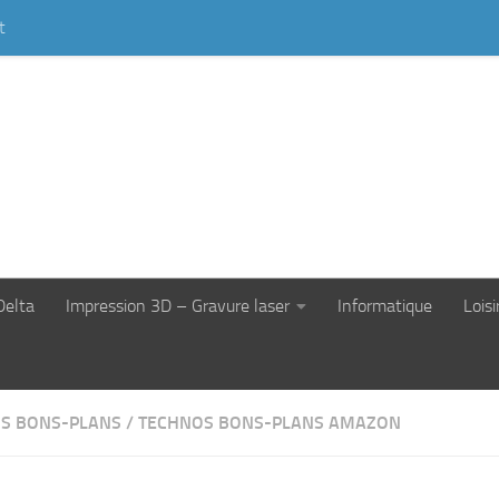
t
Delta
Impression 3D – Gravure laser
Informatique
Loisi
S BONS-PLANS
/
TECHNOS BONS-PLANS AMAZON