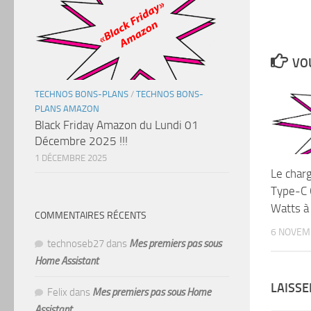
VOU
TECHNOS BONS-PLANS
/
TECHNOS BONS-
PLANS AMAZON
Black Friday Amazon du Lundi 01
Décembre 2025 !!!
1 DÉCEMBRE 2025
Le char
Type-C 
Watts à 
COMMENTAIRES RÉCENTS
6 NOVEM
technoseb27
dans
Mes premiers pas sous
Home Assistant
LAISS
Felix
dans
Mes premiers pas sous Home
Assistant