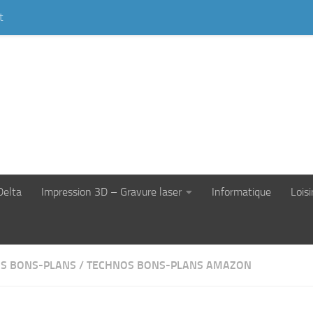
t
Delta
Impression 3D – Gravure laser
Informatique
Loisi
S BONS-PLANS
/
TECHNOS BONS-PLANS AMAZON