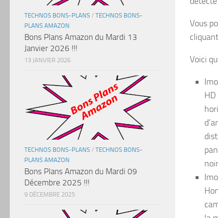
détecté
TECHNOS BONS-PLANS
/
TECHNOS BONS-
Vous po
PLANS AMAZON
cliquan
Bons Plans Amazon du Mardi 13
Janvier 2026 !!!
Voici q
13 JANVIER 2026
Imo
HD 
hor
d’a
dis
pan
TECHNOS BONS-PLANS
/
TECHNOS BONS-
PLANS AMAZON
noi
Bons Plans Amazon du Mardi 09
Imo
Décembre 2025 !!!
Hom
9 DÉCEMBRE 2025
cam
la 