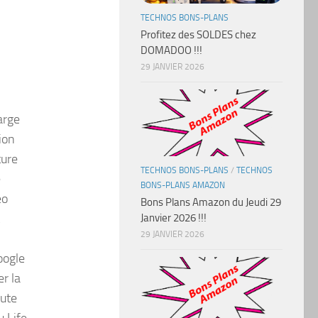
TECHNOS BONS-PLANS
Profitez des SOLDES chez
DOMADOO !!!
29 JANVIER 2026
arge
ion
ture
TECHNOS BONS-PLANS
/
TECHNOS
e
BONS-PLANS AMAZON
éo
Bons Plans Amazon du Jeudi 29
Janvier 2026 !!!
29 JANVIER 2026
oogle
r la
oute
u Life