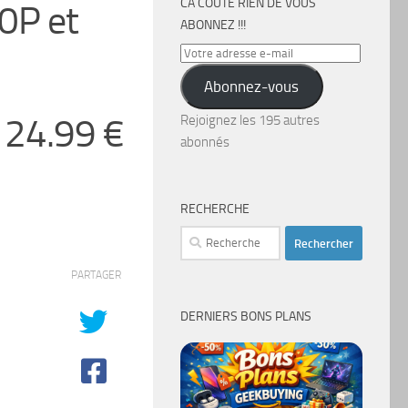
CA COÛTE RIEN DE VOUS
0P et
ABONNEZ !!!
Votre
adresse
Abonnez-vous
e-
mail
 24.99 €
Rejoignez les 195 autres
abonnés
RECHERCHE
Rechercher :
PARTAGER
DERNIERS BONS PLANS