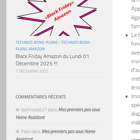
App
éga
fami
Le 
TECHNOS BONS-PLANS
/
TECHNOS BONS-
fon
PLANS AMAZON
ave
Black Friday Amazon du Lundi 01
inv
Décembre 2025 !!!
d’a
1 DÉCEMBRE 2025
ins
émo
Imo
COMMENTAIRES RÉCENTS
spé
technoseb27
dans
Mes premiers pas sous
dis
Home Assistant
ind
ide
Felix
dans
Mes premiers pas sous Home
Assistant
imm