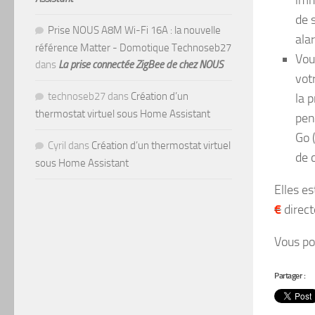
de 
Prise NOUS A8M Wi-Fi 16A : la nouvelle
ala
référence Matter - Domotique Technoseb27
Vou
dans
La prise connectée ZigBee de chez NOUS
vot
technoseb27
dans
Création d’un
la 
thermostat virtuel sous Home Assistant
pen
Go (
Cyril
dans
Création d’un thermostat virtuel
de 
sous Home Assistant
Elles e
€
direct
Vous po
Partager :