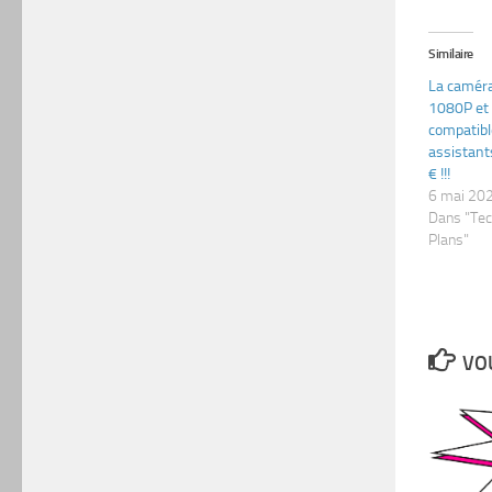
Similaire
La camér
1080P et
compatibl
assistant
€ !!!
6 mai 20
Dans "Te
Plans"
VOU