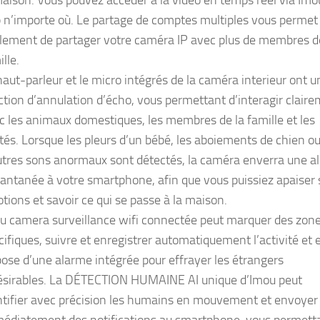
 n’importe où. Le partage de comptes multiples vous permet
lement de partager votre caméra IP avec plus de membres d
lle.
haut-parleur et le micro intégrés de la caméra interieur ont u
ction d’annulation d’écho, vous permettant d’interagir clair
c les animaux domestiques, les membres de la famille et les
ités. Lorsque les pleurs d’un bébé, les aboiements de chien o
utres sons anormaux sont détectés, la caméra enverra une al
tantanée à votre smartphone, afin que vous puissiez apaiser 
tions et savoir ce qui se passe à la maison.
u camera surveillance wifi connectée peut marquer des zon
cifiques, suivre et enregistrer automatiquement l’activité et e
pose d’une alarme intégrée pour effrayer les étrangers
ésirables. La DÉTECTION HUMAINE AI unique d’Imou peut
ntifier avec précision les humains en mouvement et envoyer
édiatement des notifications au smartphone, vous permett