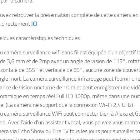
 par la caméra.
uvez retrouver la présentation complète de cette caméra en
t directement
ICI
uelques caractéristiques techniques :
u caméra surveillance wifi sans fil est équipée d’un objectif l
de 3,6 mm et de 2mp avec un angle de vision de 115°, rotat
izontale de 355° et verticale de 85°, aucune zone de couver
ngle mort. La caméra surveillance infrarouge peut fournir un
tance de vision nocturne de 10 m et peut enregistrer une vid
oramique en temps réel Full HD 1080p, même dans une nuit
re. (La caméra ne support que la connexion Wi-Fi 2,4 GHz)
u caméra surveillance WiFi peut connecter bien à Alexa et G
e. Avec l’aide d’un assistant vocal, vous pouvez vous montre
era via Echo Show ou Fire TV tous les jours pour surveiller t
maison. Vous pouvez accéder à la vidéo en temps réel via Imo