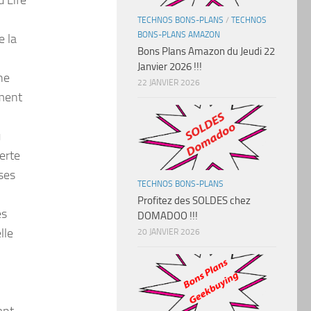
TECHNOS BONS-PLANS
/
TECHNOS
BONS-PLANS AMAZON
e la
Bons Plans Amazon du Jeudi 22
Janvier 2026 !!!
ne
22 JANVIER 2026
ement
u
erte
ses
TECHNOS BONS-PLANS
Profitez des SOLDES chez
es
DOMADOO !!!
lle
20 JANVIER 2026
ant