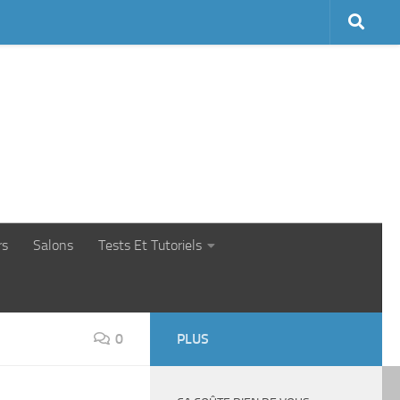
rs
Salons
Tests Et Tutoriels
0
PLUS