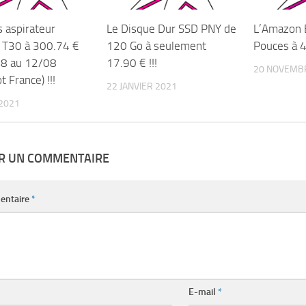
s aspirateur
Le Disque Dur SSD PNY de
L’Amazon 
T30 à 300.74 €
120 Go à seulement
Pouces à 4
08 au 12/08
17.90 € !!!
20 NOVEMB
t France) !!!
22 JANVIER 2021
2021
ER UN COMMENTAIRE
entaire
*
E-mail
*