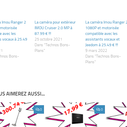
a Imou Ranger 2
La caméra pour extérieur
La caméra Imou Ranger 
 motorisée
IMOU Cruiser 2.0 MP à
1080P et motorisée
e avec les
87.99 € !!!
compatible avec les
s vocaux à 25.49
25 octobre 2021
assistants vocaux et
Dans "Technos Bons-
Jeedom à 25.49 € !!!
21
Plans"
9 mars 2022
chnos Bons-
Dans "Technos Bons-
Plans"
S AIMEREZ AUSSI...
0
0