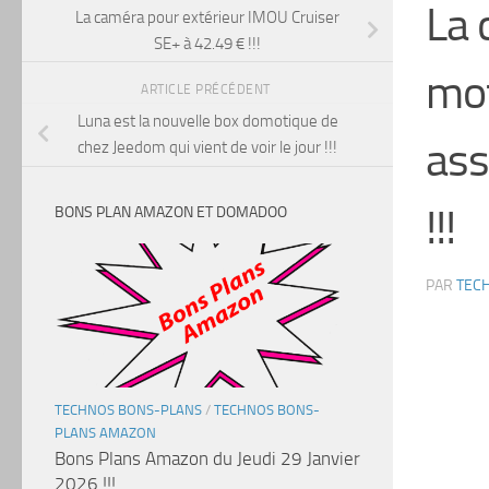
La 
La caméra pour extérieur IMOU Cruiser
SE+ à 42.49 € !!!
mot
ARTICLE PRÉCÉDENT
Luna est la nouvelle box domotique de
ass
chez Jeedom qui vient de voir le jour !!!
!!!
BONS PLAN AMAZON ET DOMADOO
PAR
TEC
TECHNOS BONS-PLANS
/
TECHNOS BONS-
PLANS AMAZON
Bons Plans Amazon du Jeudi 29 Janvier
2026 !!!