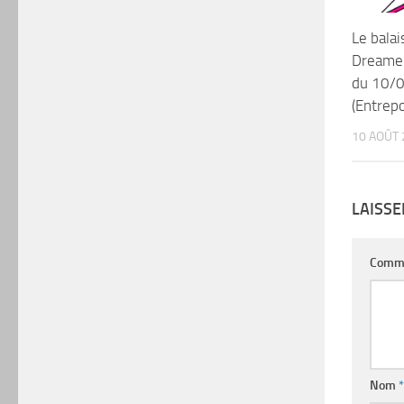
Le balai
Dreame 
du 10/
(Entrepo
10 AOÛT 
LAISS
Comm
Nom
*