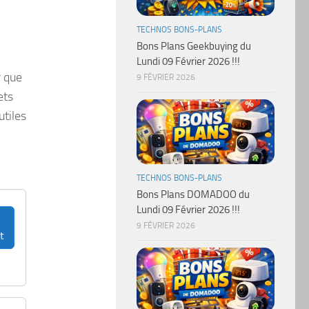
TECHNOS BONS-PLANS
Bons Plans Geekbuying du
Lundi 09 Février 2026 !!!
r que
9 FÉVRIER 2026
ets
utiles
TECHNOS BONS-PLANS
Bons Plans DOMADOO du
Lundi 09 Février 2026 !!!
9 FÉVRIER 2026
t