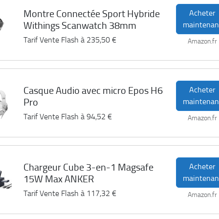
Montre Connectée Sport Hybride
Acheter
Withings Scanwatch 38mm
maintenan
Tarif Vente Flash à
235,50 €
Amazon.fr
Casque Audio avec micro Epos H6
Acheter
Pro
maintenan
Tarif Vente Flash à
94,52 €
Amazon.fr
Chargeur Cube 3-en-1 Magsafe
Acheter
15W Max ANKER
maintenan
Tarif Vente Flash à
117,32 €
Amazon.fr