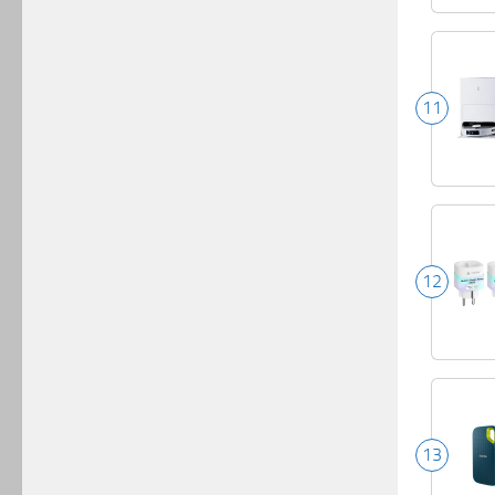
11
12
13