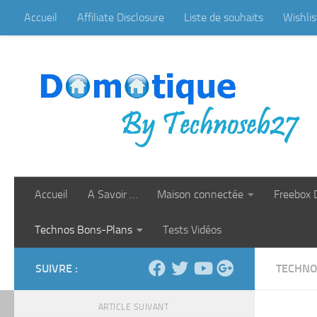
Accueil
Affiliate Disclosure
Liste de souhaits
Wishlis
Skip to content
Accueil
A Savoir …
Maison connectée
Freebox 
Technos Bons-Plans
Tests Vidéos
SUIVRE :
TECHNO
ARTICLE SUIVANT