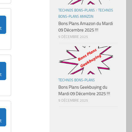
TECHNOS BONS-PLANS
/
TECHNOS
BONS-PLANS AMAZON
Bons Plans Amazon du Mardi
t
09 Décembre 2025 !!!
9 DÉCEMBRE 2025
t
TECHNOS BONS-PLANS
Bons Plans Geekbuying du
Mardi 09 Décembre 2025 !!!
9 DÉCEMBRE 2025
t