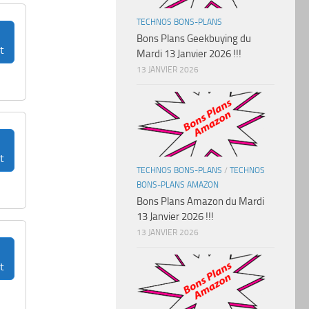
TECHNOS BONS-PLANS
Bons Plans Geekbuying du
t
Mardi 13 Janvier 2026 !!!
13 JANVIER 2026
t
TECHNOS BONS-PLANS
/
TECHNOS
BONS-PLANS AMAZON
Bons Plans Amazon du Mardi
13 Janvier 2026 !!!
13 JANVIER 2026
t