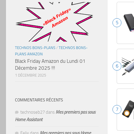
5
TECHNOS BONS-PLANS
/
TECHNOS BONS-
PLANS AMAZON
Black Friday Amazon du Lundi 01
6
Décembre 2025 !!!
1 DÉCEMBRE 2025
COMMENTAIRES RÉCENTS
7
technoseb27
dans
Mes premiers pas sous
Home Assistant
Felix
dans
Mes premiers pas sous Home