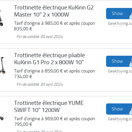
Trottinette électrique KuKirin G2
Show
Master 10" 2 x 1000W
Tarif d'origine à
985,00 €
et après coupon
Geekbuying.
Code
835,00 €
Fin de validité: 30 avril 2024
Trottinette électrique pliable
Show
KuKirin G1 Pro 2 x 800W 10"
Tarif d'origine à
859,00 €
et après coupon
Geekbuying.
Code
734,00 €
Fin de validité: 30 avril 2024
Trottinette électrique YUME
Show
SWIFT 10" 1200W
Tarif d'origine à
969,00 €
et après coupon
Geekbuying.
Code
795,00 €