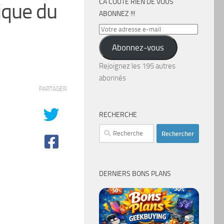
CA COÛTE RIEN DE VOUS
ique du
ABONNEZ !!!
Votre
adresse
Abonnez-vous
e-
mail
Rejoignez les 195 autres
abonnés
PARTAGER
RECHERCHE
Rechercher :
DERNIERS BONS PLANS