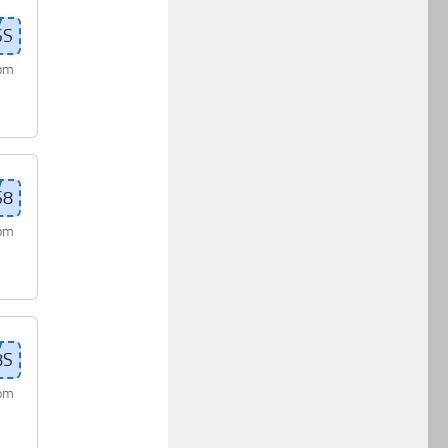
com
com
com