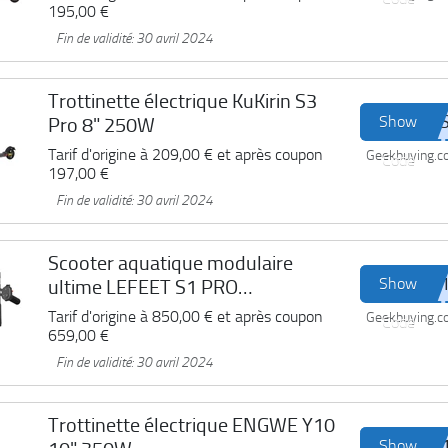
195,00 €
Fin de validité: 30 avril 2024
Trottinette électrique KuKirin S3
Show
Pro 8" 250W
Tarif d'origine à
209,00 €
et après coupon
Geekbuying.
Code
197,00 €
Fin de validité: 30 avril 2024
Scooter aquatique modulaire
Show
ultime LEFEET S1 PRO
profondeur 40m 6 modes
Tarif d'origine à
850,00 €
et après coupon
Geekbuying.
Code
659,00 €
Fin de validité: 30 avril 2024
Trottinette électrique ENGWE Y10
Show