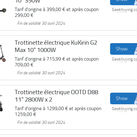
10" 350W
Tarif d'origine à
399,00 €
et après coupon
Geekbuying.
Code
299,00 €
Fin de validité: 30 avril 2024
Trottinette électrique KuKirin G2
Show
Max 10" 1000W
Tarif d'origine à
715,99 €
et après coupon
Geekbuying.
Code
709,00 €
Fin de validité: 30 avril 2024
Trottinette électrique OOTD D88
Show
11" 2800W x 2
Tarif d'origine à
1299,00 €
et après coupon
Geekbuying.
Code
1259,00 €
Fin de validité: 30 avril 2024