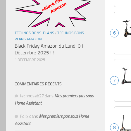
6
TECHNOS BONS-PLANS
/
TECHNOS BONS-
PLANS AMAZON
Black Friday Amazon du Lundi 01
Décembre 2025 !!!
1 DÉCEMBRE 2025
7
COMMENTAIRES RÉCENTS
technoseb27
dans
Mes premiers pas sous
Home Assistant
Felix
dans
Mes premiers pas sous Home
Assistant
8