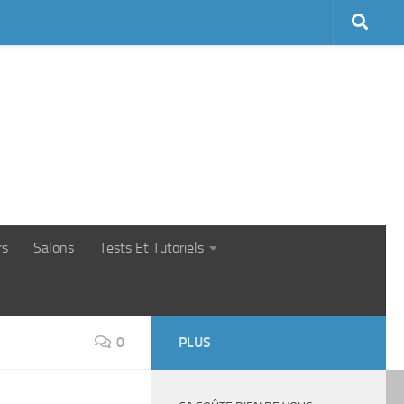
rs
Salons
Tests Et Tutoriels
0
PLUS