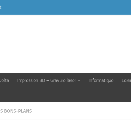
t
Delta
Impression 3D – Gravure laser
Informatique
Loisi
S BONS-PLANS