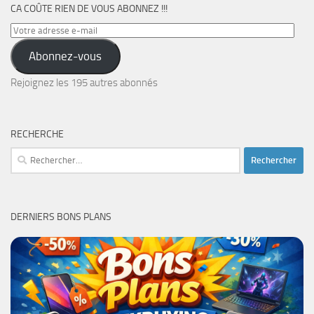
CA COÛTE RIEN DE VOUS ABONNEZ !!!
Votre
adresse
Abonnez-vous
e-
mail
Rejoignez les 195 autres abonnés
RECHERCHE
Rechercher :
DERNIERS BONS PLANS