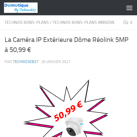
Skip to content
TECHNOS BONS-PLANS
/
TECHNOS BONS-PLANS AMAZON
0
La Caméra IP Extérieure Dôme Réolink 5MP
à 50,99 €
PAR
TECHNOSEB27
·
26 JANVIER 2021