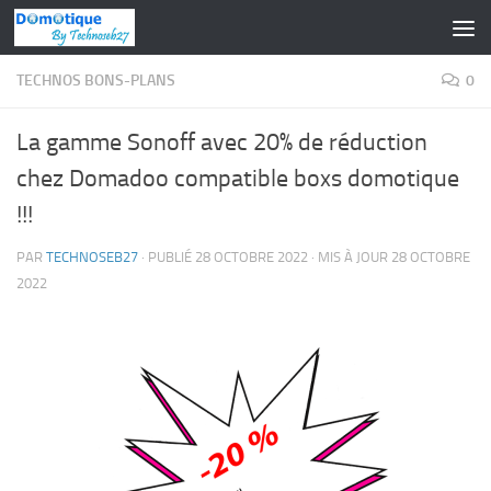
Skip to content
TECHNOS BONS-PLANS
0
La gamme Sonoff avec 20% de réduction
chez Domadoo compatible boxs domotique
!!!
PAR
TECHNOSEB27
· PUBLIÉ
28 OCTOBRE 2022
· MIS À JOUR
28 OCTOBRE
2022