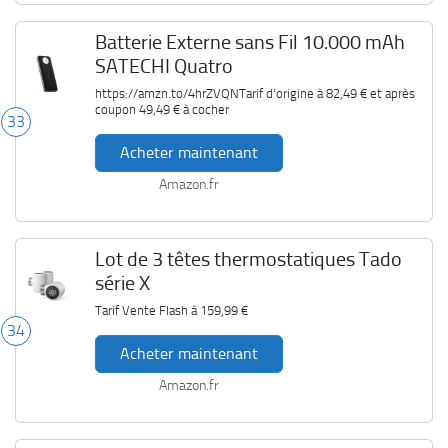
Batterie Externe sans Fil 10.000 mAh
SATECHI Quatro
https://amzn.to/4hrZVQNTarif d'origine à
82,49 €
et après
coupon
49,49 €
à cocher
33
Acheter maintenant
Amazon.fr
Lot de 3 têtes thermostatiques Tado
série X
Tarif Vente Flash à
159,99 €
34
Acheter maintenant
Amazon.fr