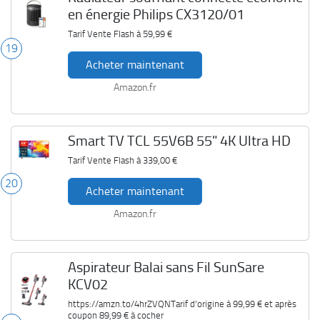
en énergie Philips CX3120/01
Tarif Vente Flash à
59,99 €
19
Acheter maintenant
Amazon.fr
Smart TV TCL 55V6B 55" 4K Ultra HD
Tarif Vente Flash à
339,00 €
20
Acheter maintenant
Amazon.fr
Aspirateur Balai sans Fil SunSare
KCV02
https://amzn.to/4hrZVQNTarif d'origine à
99,99 €
et après
coupon
89,99 €
à cocher