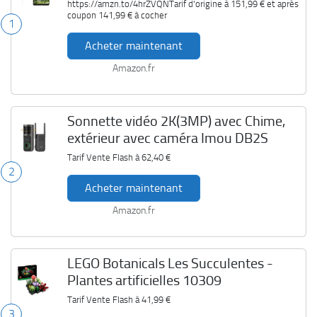
https://amzn.to/4hrZVQNTarif d'origine à
151,99 €
et après
coupon
141,99 €
à cocher
1
Acheter maintenant
Amazon.fr
Sonnette vidéo 2K(3MP) avec Chime,
extérieur avec caméra Imou DB2S
Tarif Vente Flash à
62,40 €
2
Acheter maintenant
Amazon.fr
LEGO Botanicals Les Succulentes -
Plantes artificielles 10309
Tarif Vente Flash à
41,99 €
3