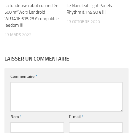
La tondeuse robot connectée
Le Nanoleaf Light Panels
500 m² Worx Landroid
Rhythm à 149,90 € !!!
WR141E 615.23 € compatible
13 OCTOBRE 2020
Jeedom !!!
13 MARS 2022
LAISSER UN COMMENTAIRE
Commentaire
*
Nom
*
E-mail
*