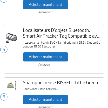
Acheter maintenant
Amazon.fr
Localisateurs D'objets Bluetooth,
Smart Air Tracker Tag Compatible avec
Apple Localiser
https://amzn.to/4hrZVQNTarif d'origine à
25,64 €
et après
coupon
15,00 €
à cocher
4
Acheter maintenant
Amazon.fr
Shampouineuse BISSELL Little Green
Tarif Vente Flash à
99,99 €
5
Acheter maintenant
Amazon.fr