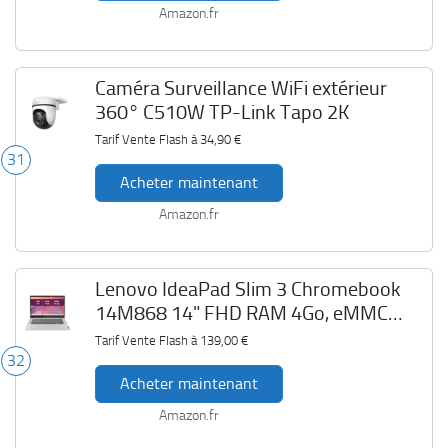
Amazon.fr
Caméra Surveillance WiFi extérieur
360° C510W TP-Link Tapo 2K
Tarif Vente Flash à
34,90 €
31
Acheter maintenant
Amazon.fr
Lenovo IdeaPad Slim 3 Chromebook
14M868 14" FHD RAM 4Go, eMMC
64Go
Tarif Vente Flash à
139,00 €
32
Acheter maintenant
Amazon.fr