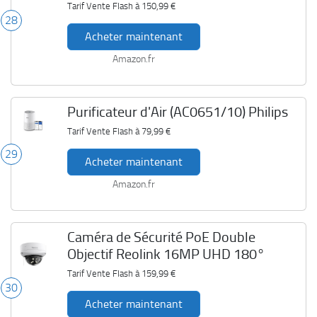
To
Tarif Vente Flash à
150,99 €
28
Acheter maintenant
Amazon.fr
Purificateur d'Air (AC0651/10) Philips
Tarif Vente Flash à
79,99 €
29
Acheter maintenant
Amazon.fr
Caméra de Sécurité PoE Double
Objectif Reolink 16MP UHD 180°
Tarif Vente Flash à
159,99 €
30
Acheter maintenant