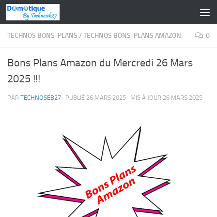
Skip to content
TECHNOS BONS-PLANS
/
TECHNOS BONS-PLANS AMAZON
0
Bons Plans Amazon du Mercredi 26 Mars
2025 !!!
PAR
TECHNOSEB27
· PUBLIÉ
26 MARS 2025
· MIS À JOUR
26 MARS 2025