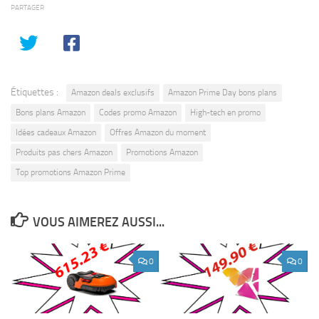
PARTAGER
Étiquettes :
Amazon deals exclusifs
Amazon Prime Day bons plans
Bons plans Amazon
Codes promo Amazon
High-tech en promo
Idées cadeaux Amazon
Offres Amazon du moment
Produits pas chers Amazon
Promotions Amazon
Top promotions Amazon Prime
VOUS AIMEREZ AUSSI...
0
0