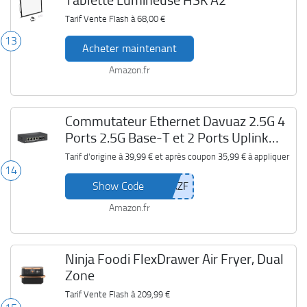
Tablette Lumineuse HSK A2
Tarif Vente Flash à
68,00 €
13
Acheter maintenant
Amazon.fr
Commutateur Ethernet Davuaz 2.5G 4
Ports 2.5G Base-T et 2 Ports Uplink
10G SFP
Tarif d'origine à
39,99 €
et après coupon
35,99 €
à appliquer
14
Show Code
Amazon.fr
Ninja Foodi FlexDrawer Air Fryer, Dual
Zone
Tarif Vente Flash à
209,99 €