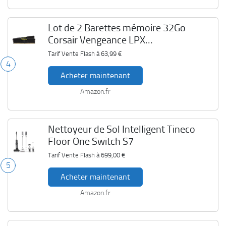
Lot de 2 Barettes mémoire 32Go
Corsair Vengeance LPX
CMK32GX4M2E3200C16
Tarif Vente Flash à
63,99 €
4
Acheter maintenant
Amazon.fr
Nettoyeur de Sol Intelligent Tineco
Floor One Switch S7
Tarif Vente Flash à
699,00 €
5
Acheter maintenant
Amazon.fr