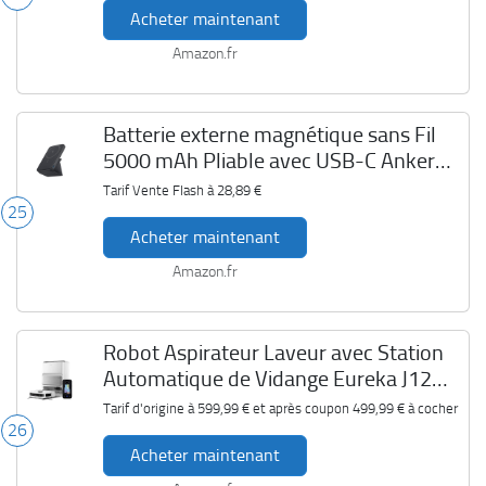
Acheter maintenant
Amazon.fr
Batterie externe magnétique sans Fil
5000 mAh Pliable avec USB-C Anker
622 MagGo
Tarif Vente Flash à
28,89 €
25
Acheter maintenant
Amazon.fr
Robot Aspirateur Laveur avec Station
Automatique de Vidange Eureka J12
Ultra
Tarif d'origine à
599,99 €
et après coupon
499,99 €
à cocher
26
Acheter maintenant