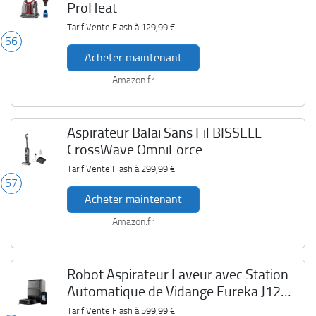
ProHeat
Tarif Vente Flash à
129,99 €
56
Acheter maintenant
Amazon.fr
Aspirateur Balai Sans Fil BISSELL
CrossWave OmniForce
Tarif Vente Flash à
299,99 €
57
Acheter maintenant
Amazon.fr
Robot Aspirateur Laveur avec Station
Automatique de Vidange Eureka J12
Ultra
Tarif Vente Flash à
599,99 €