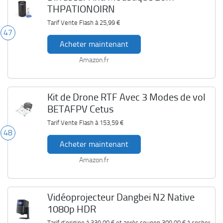
THPATIONOIRN
Tarif Vente Flash à
25,99 €
47
Acheter maintenant
Amazon.fr
Kit de Drone RTF Avec 3 Modes de vol
BETAFPV Cetus
Tarif Vente Flash à
153,59 €
48
Acheter maintenant
Amazon.fr
Vidéoprojecteur Dangbei N2 Native
1080p HDR
Tarif d'origine à
339,00 €
et après coupon
309,00 €
à cocher