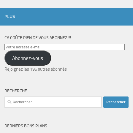
PLUS
CA COÛTE RIEN DE VOUS ABONNEZ !!!
Votre
adresse
Abonnez-vous
e-
mail
Rejoignez les 195 autres abonnés
RECHERCHE
Rechercher :
DERNIERS BONS PLANS