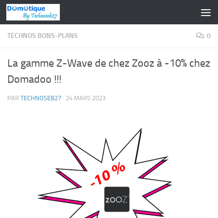
Skip to content
TECHNOS BONS-PLANS
0
La gamme Z-Wave de chez Zooz à -10% chez
Domadoo !!!
PAR
TECHNOSEB27
·
24 MARS 2023