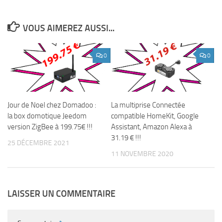
VOUS AIMEREZ AUSSI...
0
0
Jour de Noel chez Domadoo :
La multiprise Connectée
la box domotique Jeedom
compatible HomeKit, Google
version ZigBee à 199.75€ !!!
Assistant, Amazon Alexa à
31.19 € !!!
25 DÉCEMBRE 2021
11 NOVEMBRE 2020
LAISSER UN COMMENTAIRE