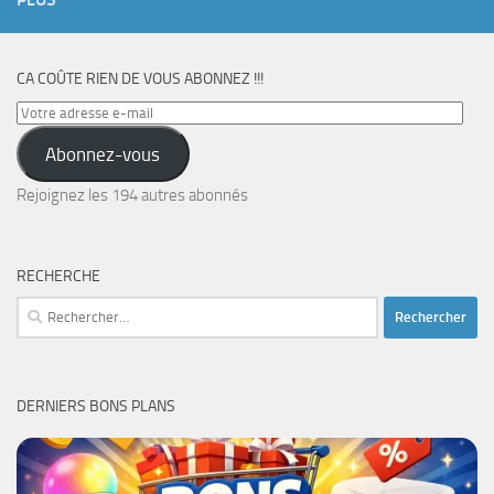
CA COÛTE RIEN DE VOUS ABONNEZ !!!
Votre
adresse
Abonnez-vous
e-
mail
Rejoignez les 194 autres abonnés
RECHERCHE
Rechercher :
DERNIERS BONS PLANS