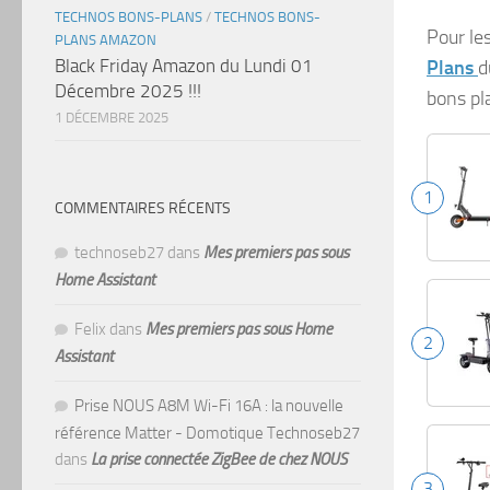
TECHNOS BONS-PLANS
/
TECHNOS BONS-
Pour le
PLANS AMAZON
Black Friday Amazon du Lundi 01
Plans
d
Décembre 2025 !!!
bons pl
1 DÉCEMBRE 2025
1
COMMENTAIRES RÉCENTS
technoseb27
dans
Mes premiers pas sous
Home Assistant
Felix
dans
Mes premiers pas sous Home
2
Assistant
Prise NOUS A8M Wi-Fi 16A : la nouvelle
référence Matter - Domotique Technoseb27
dans
La prise connectée ZigBee de chez NOUS
3