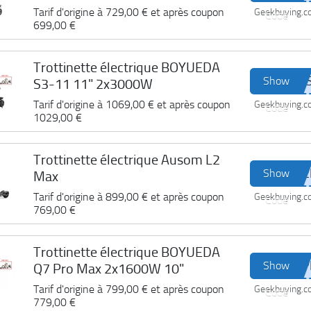
Tarif d'origine à
729,00 €
et après coupon
Geekbuying.
Code
699,00 €
Trottinette électrique BOYUEDA
Show
S3-11 11" 2x3000W
Tarif d'origine à
1069,00 €
et après coupon
Geekbuying.
Code
1029,00 €
Trottinette électrique Ausom L2
Show
Max
Tarif d'origine à
899,00 €
et après coupon
Geekbuying.
Code
769,00 €
Trottinette électrique BOYUEDA
Show
Q7 Pro Max 2x1600W 10"
Tarif d'origine à
799,00 €
et après coupon
Geekbuying.
Code
779,00 €