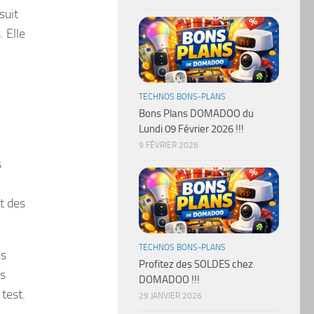
suit
 Elle
TECHNOS BONS-PLANS
Bons Plans DOMADOO du
Lundi 09 Février 2026 !!!
9 FÉVRIER 2026
s
t des
TECHNOS BONS-PLANS
us
Profitez des SOLDES chez
ts
DOMADOO !!!
test.
29 JANVIER 2026