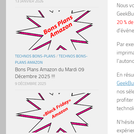
13 JANVIER 2026
Nous vo
GeekBuy
20 % de
d’événe
Par exe
imprima
TECHNOS BONS-PLANS
/
TECHNOS BONS-
l’auton
PLANS AMAZON
Bons Plans Amazon du Mardi 09
En résum
Décembre 2025 !!!
GeekBu
9 DÉCEMBRE 2025
nos sél
profite
technol
N’hésit
expérie