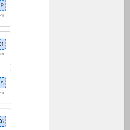
com
com
com