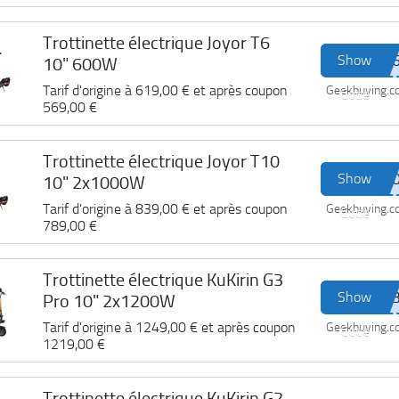
Trottinette électrique Joyor T6
Show
10" 600W
Tarif d'origine à
619,00 €
et après coupon
Geekbuying.
Code
569,00 €
Trottinette électrique Joyor T10
Show
10" 2x1000W
Tarif d'origine à
839,00 €
et après coupon
Geekbuying.
Code
789,00 €
Trottinette électrique KuKirin G3
Show
Pro 10" 2x1200W
Tarif d'origine à
1249,00 €
et après coupon
Geekbuying.
Code
1219,00 €
Trottinette électrique KuKirin G2