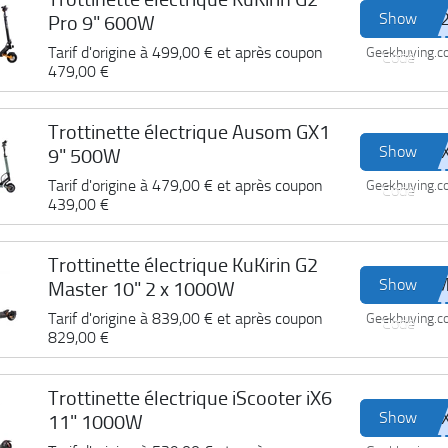
Show
Pro 9" 600W
Tarif d'origine à
499,00 €
et après coupon
Geekbuying.
Code
479,00 €
Trottinette électrique Ausom GX1
Show
9" 500W
Tarif d'origine à
479,00 €
et après coupon
Geekbuying.
Code
439,00 €
Trottinette électrique KuKirin G2
Show
Master 10" 2 x 1000W
Tarif d'origine à
839,00 €
et après coupon
Geekbuying.
Code
829,00 €
Trottinette électrique iScooter iX6
Show
11" 1000W