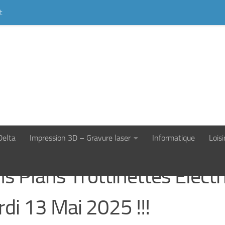
t
S BONS-PLANS
Delta
Impression 3D – Gravure laser
Informatique
Loisi
s Plans Trottinettes Électr
di 13 Mai 2025 !!!