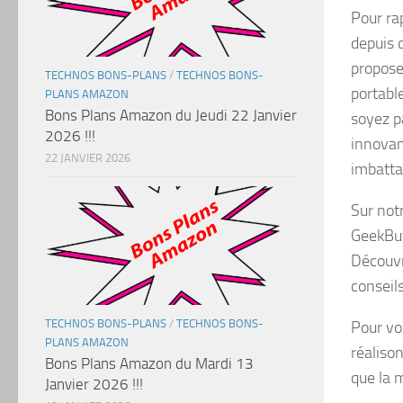
Pour ra
depuis 
propose
TECHNOS BONS-PLANS
/
TECHNOS BONS-
portabl
PLANS AMAZON
Bons Plans Amazon du Jeudi 22 Janvier
soyez p
2026 !!!
innovan
22 JANVIER 2026
imbatta
Sur not
GeekBuy
Découvr
conseil
TECHNOS BONS-PLANS
/
TECHNOS BONS-
Pour vo
PLANS AMAZON
réalison
Bons Plans Amazon du Mardi 13
que la 
Janvier 2026 !!!