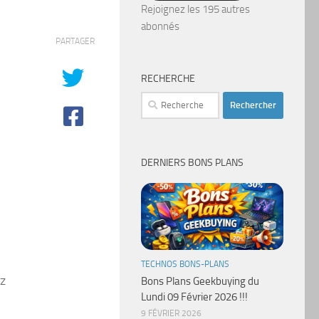
mail
Rejoignez les 195 autres
abonnés
PARTAGER
RECHERCHE
Rechercher :
DERNIERS BONS PLANS
TECHNOS BONS-PLANS
ez
Bons Plans Geekbuying du
Lundi 09 Février 2026 !!!
9 FÉVRIER 2026