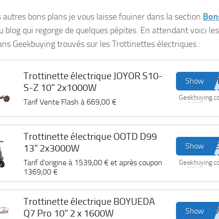
s autres bons plans je vous laisse fouiner dans la section
Bon
u blog qui regorge de quelques pépites. En attendant voici les
ans Geekbuying trouvés sur les Trottinettes électriques :
Trottinette électrique JOYOR S10-
Show
S-Z 10" 2x1000W
Geekbuying.
Code
Tarif Vente Flash à
669,00 €
Trottinette électrique OOTD D99
Show
13" 2x3000W
Tarif d'origine à
1539,00 €
et après coupon
Geekbuying.
Code
1369,00 €
Trottinette électrique BOYUEDA
Show
Q7 Pro 10" 2 x 1600W