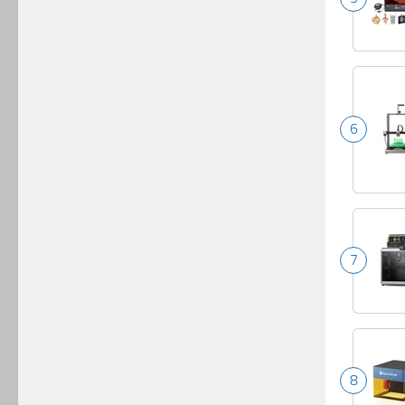
6
7
8