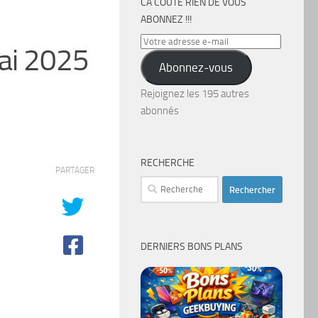
CA COÛTE RIEN DE VOUS
ABONNEZ !!!
Votre
ai 2025
adresse
Abonnez-vous
e-
mail
Rejoignez les 195 autres
abonnés
RECHERCHE
PARTAGER
Rechercher :
DERNIERS BONS PLANS