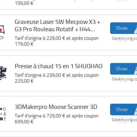
159,00 €
Graveuse Laser 5W Mecpow X3 +
Show
G3 Pro Rouleau Rotatif + H44
Plateau Laser
Tarif d'origine à
229,00 €
et après coupon
Geekbuying.
Code
179,00 €
Presse à chaud 15 en 1 SHUOHAO
Show
Tarif d'origine à
239,00 €
et après coupon
Geekbuying.
Code
225,00 €
3DMakerpro Moose Scanner 3D
Show
Tarif d'origine à
729,00 €
et après coupon
Geekbuying.
Code
699,00 €