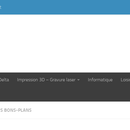
t
Delta
Impression 3D – Gravure laser
Informatique
Loisi
S BONS-PLANS