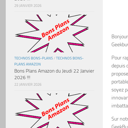
29 JANVIER 2026
Bonjour
Geekbuyi
Pour ra
TECHNOS BONS-PLANS
/
TECHNOS BONS-
PLANS AMAZON
depuis 
Bons Plans Amazon du Jeudi 22 Janvier
propose
2026 !!!
portabl
22 JANVIER 2026
soyez p
innovan
imbatta
Sur not
GeekBuy