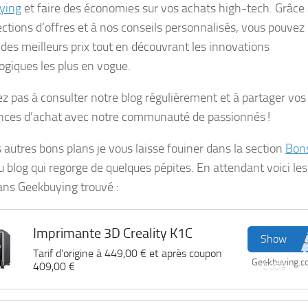
ying
et faire des économies sur vos achats high-tech. Grâce
ections d’offres et à nos conseils personnalisés, vous pouvez
r des meilleurs prix tout en découvrant les innovations
ogiques les plus en vogue.
ez pas à consulter notre blog régulièrement et à partager vos
nces d’achat avec notre communauté de passionnés !
s autres bons plans je vous laisse fouiner dans la section
Bon
u blog qui regorge de quelques pépites. En attendant voici les
ans Geekbuying trouvé :
Imprimante 3D Creality K1C
Show
Tarif d'origine à
449,00 €
et après coupon
Geekbuying.
Code
409,00 €