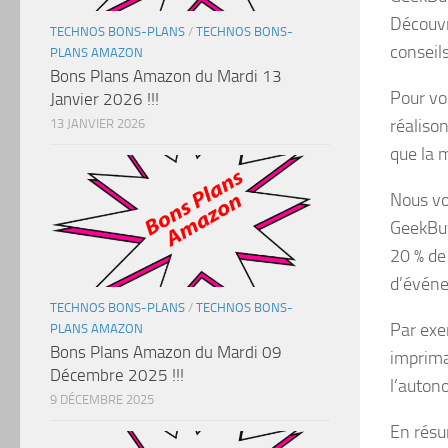
Découvr
TECHNOS BONS-PLANS
/
TECHNOS BONS-
conseil
PLANS AMAZON
Bons Plans Amazon du Mardi 13
Pour vo
Janvier 2026 !!!
réalison
13 JANVIER 2026
que la 
Nous vo
GeekBuy
20 % de
d’événe
TECHNOS BONS-PLANS
/
TECHNOS BONS-
Par exe
PLANS AMAZON
Bons Plans Amazon du Mardi 09
imprima
Décembre 2025 !!!
l’auton
9 DÉCEMBRE 2025
En résum