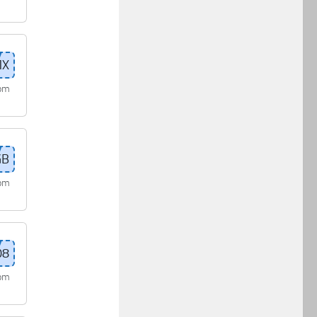
com
com
com