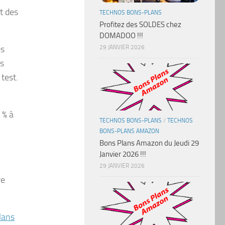
t des
TECHNOS BONS-PLANS
Profitez des SOLDES chez
DOMADOO !!!
us
29 JANVIER 2026
ts
test.
 % à
TECHNOS BONS-PLANS
/
TECHNOS
BONS-PLANS AMAZON
Bons Plans Amazon du Jeudi 29
Janvier 2026 !!!
29 JANVIER 2026
re
lans