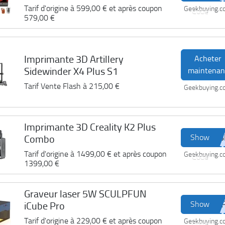
Tarif d'origine à
599,00 €
et après coupon
Geekbuying.
Code
579,00 €
Imprimante 3D Artillery
Acheter
Sidewinder X4 Plus S1
maintenan
Tarif Vente Flash à
215,00 €
Geekbuying.
Imprimante 3D Creality K2 Plus
Show
Combo
Tarif d'origine à
1499,00 €
et après coupon
Geekbuying.
Code
1399,00 €
Graveur laser 5W SCULPFUN
Show
iCube Pro
Tarif d'origine à
229,00 €
et après coupon
Geekbuying.
Code