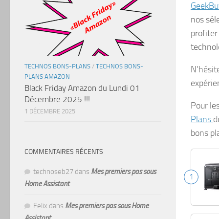
GeekBu
nos sél
profite
technol
TECHNOS BONS-PLANS
/
TECHNOS BONS-
N’hésit
PLANS AMAZON
expérie
Black Friday Amazon du Lundi 01
Décembre 2025 !!!
Pour le
1 DÉCEMBRE 2025
Plans
d
bons pl
COMMENTAIRES RÉCENTS
technoseb27
dans
Mes premiers pas sous
1
Home Assistant
Felix
dans
Mes premiers pas sous Home
Assistant