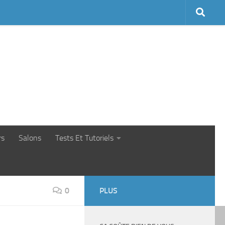
rs
Salons
Tests Et Tutoriels
0
PLUS