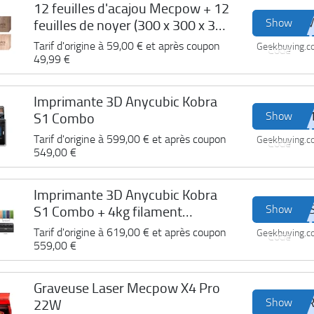
12 feuilles d'acajou Mecpow + 12
Show
feuilles de noyer (300 x 300 x 3
mm)
Tarif d'origine à
59,00 €
et après coupon
Geekbuying.
Code
49,99 €
Imprimante 3D Anycubic Kobra
Show
S1 Combo
Tarif d'origine à
599,00 €
et après coupon
Geekbuying.
Code
549,00 €
Imprimante 3D Anycubic Kobra
Show
S1 Combo + 4kg filament
Pantone PLA
Tarif d'origine à
619,00 €
et après coupon
Geekbuying.
Code
559,00 €
Graveuse Laser Mecpow X4 Pro
Show
22W