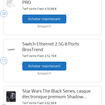
PRO
Tarif Vente Flash à
50,89 €
10
Acheter maintenant
Amazon.fr
Switch Ethernet 2.5G 8 Ports
BrosTrend
Tarif Vente Flash à
52,79 €
11
Acheter maintenant
Amazon.fr
Star Wars The Black Series, casque
électronique premium Shadow
Trooper
Tarif Vente Flash à
92,99 €