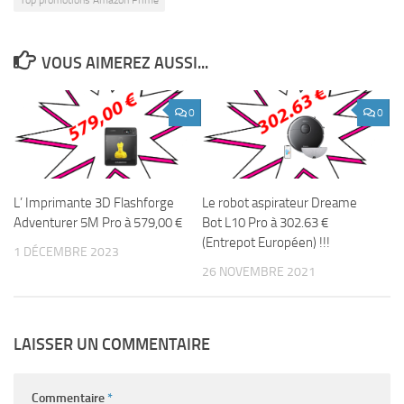
Top promotions Amazon Prime
VOUS AIMEREZ AUSSI...
0
0
L’ Imprimante 3D Flashforge
Le robot aspirateur Dreame
Adventurer 5M Pro à 579,00 €
Bot L10 Pro à 302.63 €
(Entrepot Européen) !!!
1 DÉCEMBRE 2023
26 NOVEMBRE 2021
LAISSER UN COMMENTAIRE
Commentaire
*