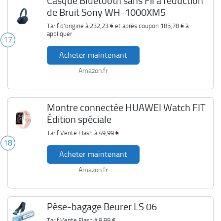
Casque Bluetooth sans Fil à réduction
de Bruit Sony WH-1000XM5
Tarif d'origine à
232,23 €
et après coupon
185,78 €
à
appliquer
17
Acheter maintenant
Amazon.fr
Montre connectée HUAWEI Watch FIT
Édition spéciale
Tarif Vente Flash à
49,99 €
18
Acheter maintenant
Amazon.fr
Pèse-bagage Beurer LS 06
Tarif Vente Flash à
9,99 €