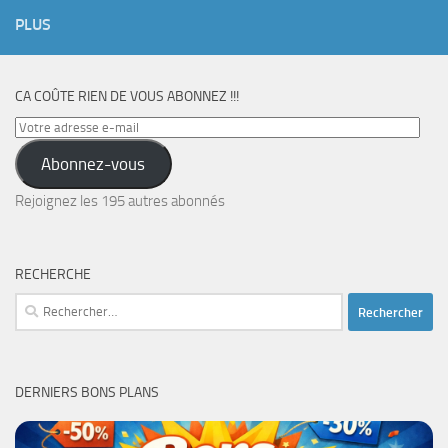
PLUS
CA COÛTE RIEN DE VOUS ABONNEZ !!!
Votre
adresse
Abonnez-vous
e-
mail
Rejoignez les 195 autres abonnés
RECHERCHE
Rechercher :
DERNIERS BONS PLANS