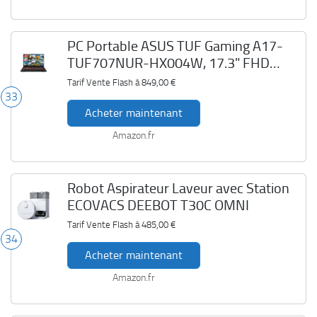
PC Portable ASUS TUF Gaming A17-
TUF707NUR-HX004W, 17.3" FHD
16GB DDR5 512GB SSD
Tarif Vente Flash à
849,00 €
33
Acheter maintenant
Amazon.fr
Robot Aspirateur Laveur avec Station
ECOVACS DEEBOT T30C OMNI
Tarif Vente Flash à
485,00 €
34
Acheter maintenant
Amazon.fr