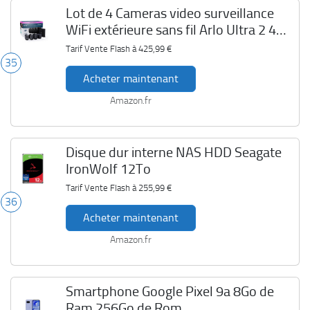
Lot de 4 Cameras video surveillance
WiFi extérieure sans fil Arlo Ultra 2 4K
avec Smarthub
Tarif Vente Flash à
425,99 €
35
Acheter maintenant
Amazon.fr
Disque dur interne NAS HDD Seagate
IronWolf 12To
Tarif Vente Flash à
255,99 €
36
Acheter maintenant
Amazon.fr
Smartphone Google Pixel 9a 8Go de
Ram 256Go de Rom