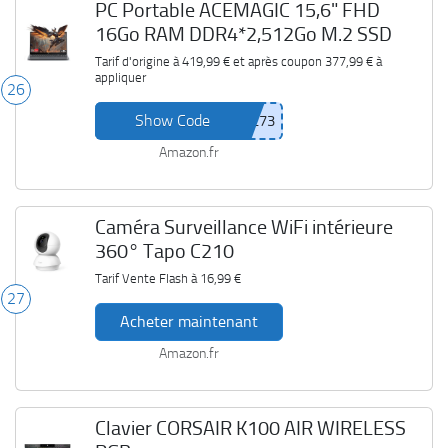
PC Portable ACEMAGIC 15,6" FHD
16Go RAM DDR4*2,512Go M.2 SSD
Tarif d'origine à
419,99 €
et après coupon
377,99 €
à
appliquer
26
Show Code
Amazon.fr
Caméra Surveillance WiFi intérieure
360° Tapo C210
Tarif Vente Flash à
16,99 €
27
Acheter maintenant
Amazon.fr
Clavier CORSAIR K100 AIR WIRELESS