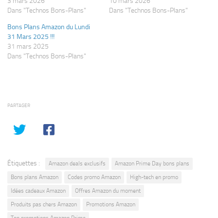
3 mars 2026
10 mars 2026
Dans "Technos Bons-Plans"
Dans "Technos Bons-Plans"
Bons Plans Amazon du Lundi
31 Mars 2025 !!!
31 mars 2025
Dans "Technos Bons-Plans"
PARTAGER
Étiquettes :
Amazon deals exclusifs
Amazon Prime Day bons plans
Bons plans Amazon
Codes promo Amazon
High-tech en promo
Idées cadeaux Amazon
Offres Amazon du moment
Produits pas chers Amazon
Promotions Amazon