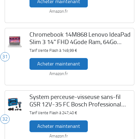
Acheter maintenant
Amazon.fr
Chromebook 14M868 Lenovo IdeaPad
Slim 3 14" FHD 4Gode Ram, 64Go
eMMC
Tarif Vente Flash à
149,99 €
31
Acheter maintenant
Amazon.fr
System perceuse-visseuse sans-fil
GSR 12V-35 FC Bosch Professional
12V
Tarif Vente Flash à
247,40 €
32
Acheter maintenant
Amazon.fr