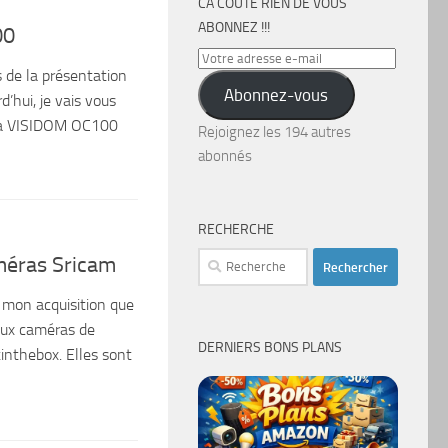
CA COÛTE RIEN DE VOUS
ABONNEZ !!!
00
Votre
 de la présentation
adresse
Abonnez-vous
d’hui, je vais vous
e-
éra VISIDOM OC100
mail
Rejoignez les 194 autres
abonnés
RECHERCHE
Rechercher :
améras Sricam
r mon acquisition que
Deux caméras de
DERNIERS BONS PLANS
inthebox. Elles sont