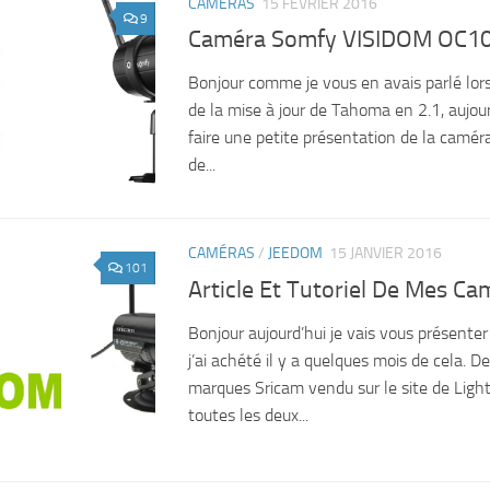
CAMÉRAS
15 FÉVRIER 2016
9
Caméra Somfy VISIDOM OC1
Bonjour comme je vous en avais parlé lors
de la mise à jour de Tahoma en 2.1, aujour
faire une petite présentation de la cam
de...
CAMÉRAS
/
JEEDOM
15 JANVIER 2016
101
Article Et Tutoriel De Mes C
Bonjour aujourd’hui je vais vous présente
j’ai achété il y a quelques mois de cela. 
marques Sricam vendu sur le site de Light
toutes les deux...