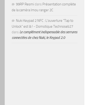
99RP Resmi
dans
Présentation complète
de la caméra Imou ranger 2C
Nuki Keypad 2 NFC : L'ouverture "Tap to
Unlock" est là ! - Domotique Technoseb27
dans
Le complément indispensable des serrures
connectées de chez Nuki, le Keypad 2.0