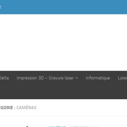
t
Delta
Impression 3D – Gravure laser
Informatique
Loisi
GORIE :
CAMÉRAS