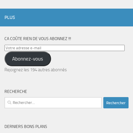
PLUS
CA COÛTE RIEN DE VOUS ABONNEZ !!!
Votre
adresse
Abonnez-vous
e-
mail
Rejoignez les 194 autres abonnés
RECHERCHE
Rechercher :
DERNIERS BONS PLANS