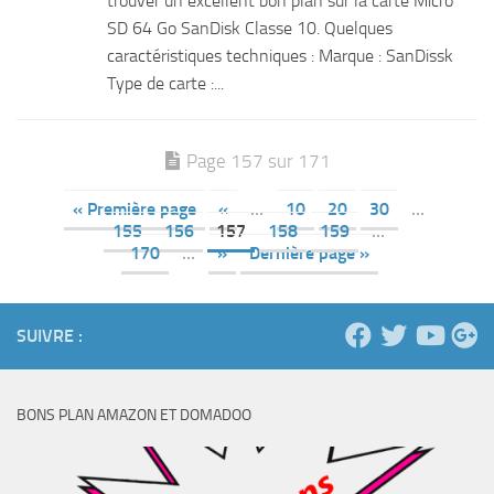
trouver un excellent bon plan sur la carte Micro
SD 64 Go SanDisk Classe 10. Quelques
caractéristiques techniques : Marque : SanDissk
Type de carte :...
Page 157 sur 171
« Première page
«
…
10
20
30
…
155
156
157
158
159
…
170
…
»
Dernière page »
SUIVRE :
BONS PLAN AMAZON ET DOMADOO