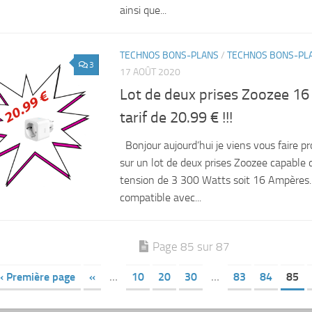
ainsi que...
TECHNOS BONS-PLANS
/
TECHNOS BONS-PL
3
17 AOÛT 2020
Lot de deux prises Zoozee 1
tarif de 20.99 € !!!
Bonjour aujourd’hui je viens vous faire pr
sur un lot de deux prises Zoozee capable 
tension de 3 300 Watts soit 16 Ampères. 
compatible avec...
Page 85 sur 87
« Première page
«
…
10
20
30
…
83
84
85