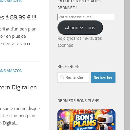
ANS AMAZON
CA COÛTE RIEN DE VOUS
ABONNEZ !!!
à 89.99 € !!!
Votre
adresse
Abonnez-vous
ofiter d’un bon plan
e-
ir en plus de
mail
Rejoignez les 194 autres
lémentaire via ce
abonnés
RECHERCHE
ANS AMAZON
Rechercher :
ern Digital en
DERNIERS BONS PLANS
er sur le même disque
ofiter d’un bon plan
Digital...