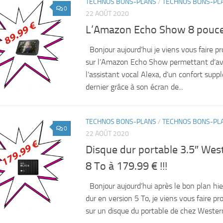
TECHNOS BONS-PLANS
/
TECHNOS BONS-PL
0
22 AOÛT 2020
L’Amazon Echo Show 8 pouces 
Bonjour aujourd’hui je viens vous faire pr
sur l’Amazon Echo Show permettant d’avo
l’assistant vocal Alexa, d’un confort supp
dernier grâce à son écran de...
TECHNOS BONS-PLANS
/
TECHNOS BONS-PL
0
22 AOÛT 2020
Disque dur portable 3.5″ West
8 To à 179.99 € !!!
Bonjour aujourd’hui après le bon plan hi
dur en version 5 To, je viens vous faire pr
sur un disque du portable de chez Western 