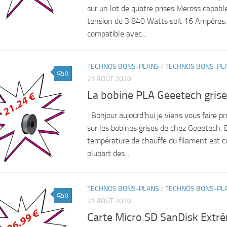
sur un lot de quatre prises Meross capabl
tension de 3 840 Watts soit 16 Ampères. 
compatible avec...
TECHNOS BONS-PLANS
/
TECHNOS BONS-PL
0
21 AOÛT 2020
La bobine PLA Geeetech grise 
Bonjour aujourd’hui je viens vous faire pr
sur les bobines grises de chez Geeetech. 
température de chauffe du filament est co
plupart des...
TECHNOS BONS-PLANS
/
TECHNOS BONS-PL
0
21 AOÛT 2020
Carte Micro SD SanDisk Extr