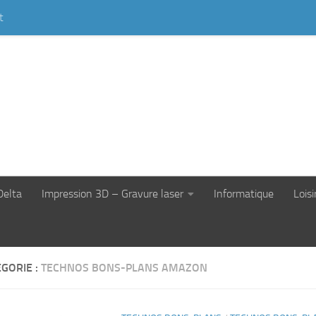
t
Delta
Impression 3D – Gravure laser
Informatique
Loisi
GORIE :
TECHNOS BONS-PLANS AMAZON