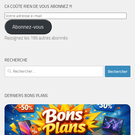
CA COÛTE RIEN DE VOUS ABONNEZ !!!
Votre
adresse
Abonnez-vous
e-
mail
Rejoignez les 195 autres abonnés
RECHERCHE
Rechercher :
DERNIERS BONS PLANS