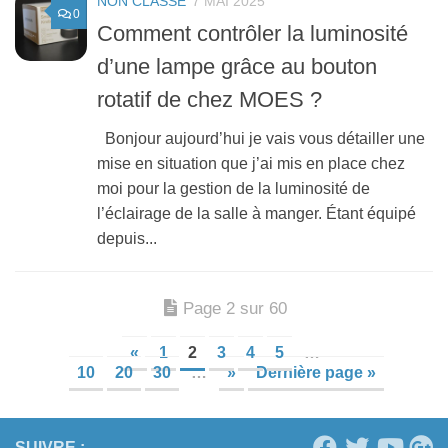
NON CLASSÉ
7 MAI 2025
0
Comment contrôler la luminosité
d’une lampe grâce au bouton
rotatif de chez MOES ?
Bonjour aujourd’hui je vais vous détailler une
mise en situation que j’ai mis en place chez
moi pour la gestion de la luminosité de
l’éclairage de la salle à manger. Étant équipé
depuis...
Page 2 sur 60
«
1
2
3
4
5
…
10
20
30
…
»
Dernière page »
SUIVRE :