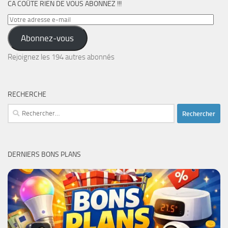
CA COÛTE RIEN DE VOUS ABONNEZ !!!
Votre
adresse
Abonnez-vous
e-
mail
Rejoignez les 194 autres abonnés
RECHERCHE
Rechercher :
DERNIERS BONS PLANS