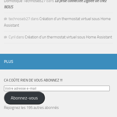
Domotique Technoseb27
dans
La prise connectée ZigBee de chez
NOUS
technoseb27
dans
Création d’un thermostat virtuel sous Home
Assistant
Cyril
dans
Création d’un thermostat virtuel sous Home Assistant
PLUS
CA COÛTE RIEN DE VOUS ABONNEZ !!!
Votre
adresse
Abonnez-vous
e-
mail
Rejoignez les 195 autres abonnés