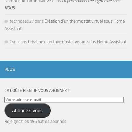
Domotique Technoseb27
dans
La prise connectée ZigBee de chez
NOUS
technoseb27
dans
Création d’un thermostat virtuel sous Home
Assistant
Cyril
dans
Création d’un thermostat virtuel sous Home Assistant
PLUS
CA COÛTE RIEN DE VOUS ABONNEZ !!!
Votre
adresse
Abonnez-vous
e-
mail
Rejoignez les 195 autres abonnés