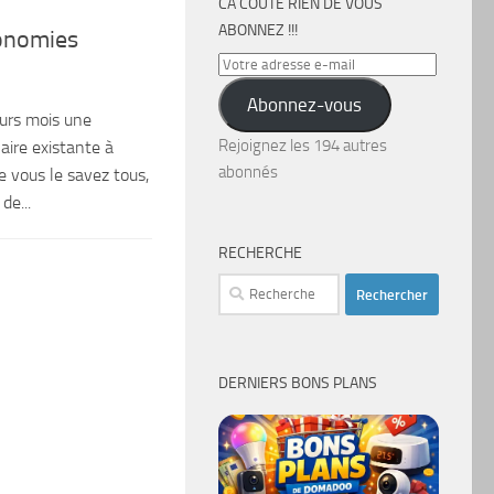
CA COÛTE RIEN DE VOUS
ABONNEZ !!!
onomies
Votre
adresse
Abonnez-vous
e-
eurs mois une
mail
Rejoignez les 194 autres
laire existante à
abonnés
 vous le savez tous,
de...
RECHERCHE
Rechercher :
DERNIERS BONS PLANS