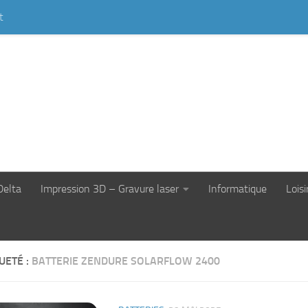
t
Delta
Impression 3D – Gravure laser
Informatique
Loisi
UETÉ :
BATTERIE ZENDURE SOLARFLOW 2400