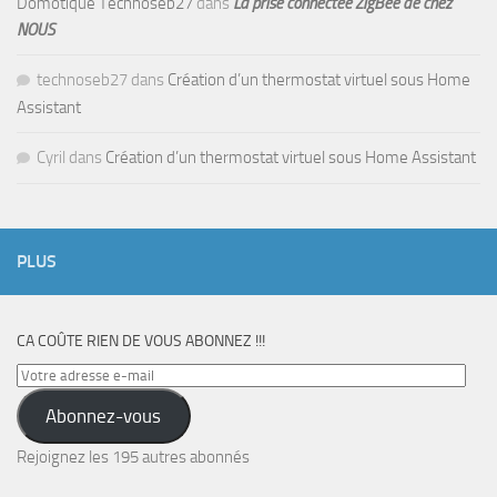
Domotique Technoseb27
dans
La prise connectée ZigBee de chez
NOUS
technoseb27
dans
Création d’un thermostat virtuel sous Home
Assistant
Cyril
dans
Création d’un thermostat virtuel sous Home Assistant
PLUS
CA COÛTE RIEN DE VOUS ABONNEZ !!!
Votre
adresse
Abonnez-vous
e-
mail
Rejoignez les 195 autres abonnés