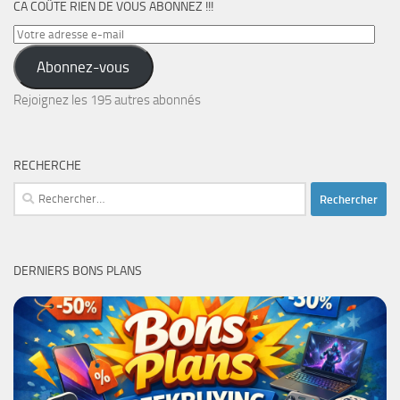
CA COÛTE RIEN DE VOUS ABONNEZ !!!
Votre
adresse
Abonnez-vous
e-
mail
Rejoignez les 195 autres abonnés
RECHERCHE
Rechercher :
DERNIERS BONS PLANS