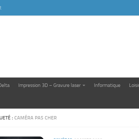
t
Delta
Impression 3D – Gravure laser
Informatique
Loisi
UETÉ :
CAMÉRA PAS CHER