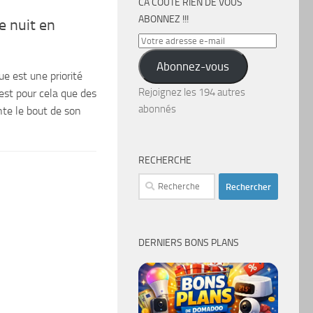
CA COÛTE RIEN DE VOUS
ABONNEZ !!!
e nuit en
Votre
adresse
Abonnez-vous
e-
e est une priorité
mail
Rejoignez les 194 autres
est pour cela que des
abonnés
te le bout de son
RECHERCHE
Rechercher :
DERNIERS BONS PLANS